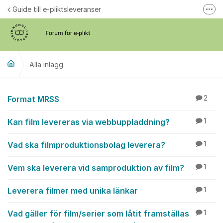
Hoppa till innehåll
Guide till e-pliktsleveranser
Fler
Forum för plikt
kb.se
Alla inlägg
Alla inlägg
Format MRSS
2
Kan film levereras via webbuppladdning?
1
Vad ska filmproduktionsbolag leverera?
1
Vem ska leverera vid samproduktion av film?
1
Leverera filmer med unika länkar
1
Vad gäller för film/serier som låtit framställas
1