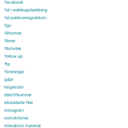
facebook
fel i webbuppladdning
fel publiceringsdatum
fgs
filformat
filmer
filstorlek
follow up
ftp
föreningar
gdpr
högskolor
identifikatorer
inbäddade filer
instagram
instruktioner
interaktivt material