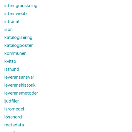
interngranskning
internwebb
intranät
isbn
katalogisering
katalogposter
kommuner
kvitto
lathund
leveransansvar
leveranshistorik
leveransmetoder
ljudfiler
läromedel
lösenord
metadata