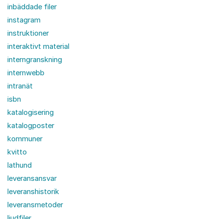
inbäddade filer
instagram
instruktioner
interaktivt material
interngranskning
internwebb
intranät
isbn
katalogisering
katalogposter
kommuner
kvitto
lathund
leveransansvar
leveranshistorik
leveransmetoder
ljudfiler