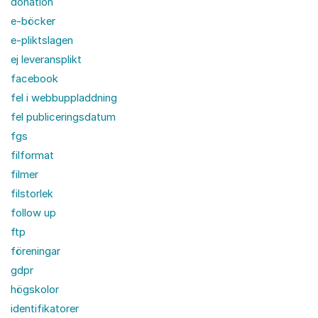
donation
e-böcker
e-pliktslagen
ej leveransplikt
facebook
fel i webbuppladdning
fel publiceringsdatum
fgs
filformat
filmer
filstorlek
follow up
ftp
föreningar
gdpr
högskolor
identifikatorer