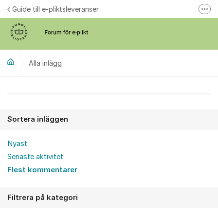
Hoppa till innehåll
Guide till e-pliktsleveranser
Fler
Forum för plikt
kb.se
Alla inlägg
Alla inlägg
Sortera inläggen
Nyast
Senaste aktivitet
Flest kommentarer
Filtrera på kategori