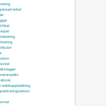
ivering
gränsad enhet
der
oggar
tifikat
taspel
italisering
itisering
tributör
a
nation
böcker
liktslagen
leveransplikt
cebook
 i webbuppladdning
 publiceringsdatum
s
format