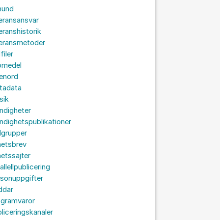
hund
eransansvar
eranshistorik
veransmetoder
filer
omedel
senord
tadata
sik
ndigheter
dighetspublikationer
lgrupper
hetsbrev
etssajter
allellpublicering
sonuppgifter
ddar
ogramvaror
liceringskanaler