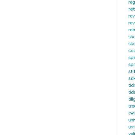
reg
re
rev
rev
rob
sko
sko
soc
spe
sp
sti
sö
tid
tid
til
tre
twi
uni
urn
val