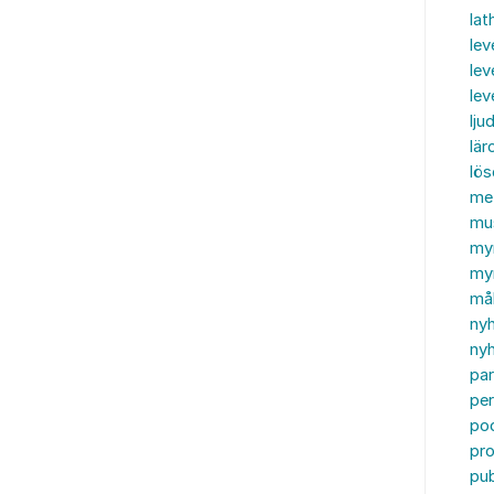
lat
lev
lev
le
ljud
lär
lö
me
mu
my
myn
må
ny
nyh
par
per
po
pr
pub