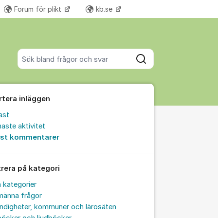
Forum för plikt
kb.se
Fler supportlänkar
Sök bland alla inlägg
Sök
rtera inläggen
ast
aste aktivitet
est kommentarer
trera på kategori
a kategorier
männa frågor
ndigheter, kommuner och lärosäten