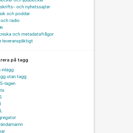
böcker och ljudböcker
skrifts- och nyhetssajter
sik och poddar
och radio
lm
kniska och metadatafrågor
e leveranspliktigt
trera på tagg
a inlägg
ägg utan tagg
S-lagen
ris
S
I
L
gregator
vändarnamn
par