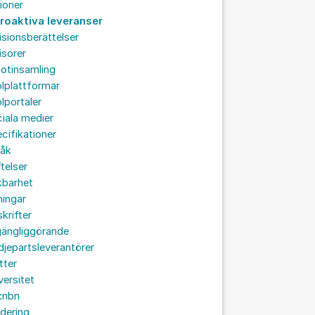
ioner
troaktiva leveranser
isionsberättelser
isorer
otinsamling
lplattformar
lportaler
iala medier
cifikationer
råk
ftelser
kbarhet
ningar
skrifter
lgängliggörande
djepartsleverantörer
tter
versitet
:nbn
idering