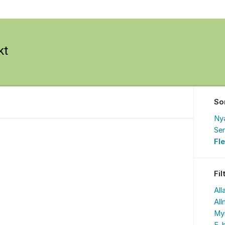
So
Ny
Sen
Fl
Fil
All
All
My