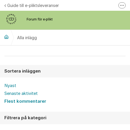
Hoppa till innehåll
Guide till e-pliktsleveranser
Fler
Forum för plikt
kb.se
Alla inlägg
Alla inlägg
Sortera inläggen
Nyast
Senaste aktivitet
Flest kommentarer
Filtrera på kategori