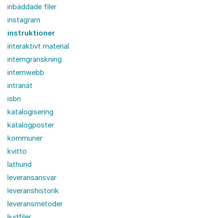
inbäddade filer
instagram
instruktioner
interaktivt material
interngranskning
internwebb
intranät
isbn
katalogisering
katalogposter
kommuner
kvitto
lathund
leveransansvar
leveranshistorik
leveransmetoder
ljudfiler