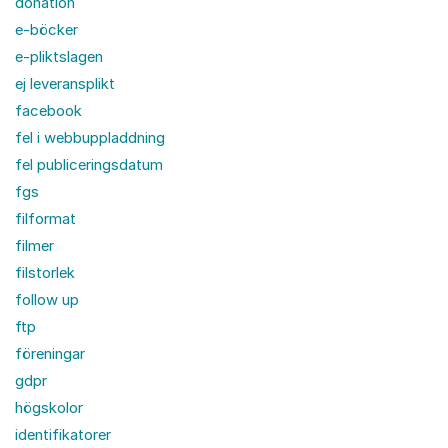
donation
e-böcker
e-pliktslagen
ej leveransplikt
facebook
fel i webbuppladdning
fel publiceringsdatum
fgs
filformat
filmer
filstorlek
follow up
ftp
föreningar
gdpr
högskolor
identifikatorer