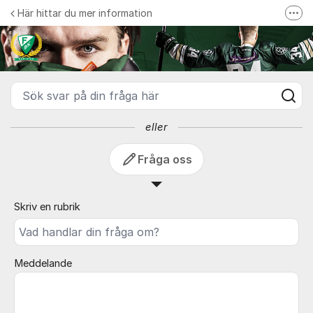
Hoppa till innehåll
Här hittar du mer information
Fler
Färjestad BK
Du hittar mer information på vår websida
Sök svar på din fråga här
eller
Fråga oss
Skriv en rubrik
Meddelande