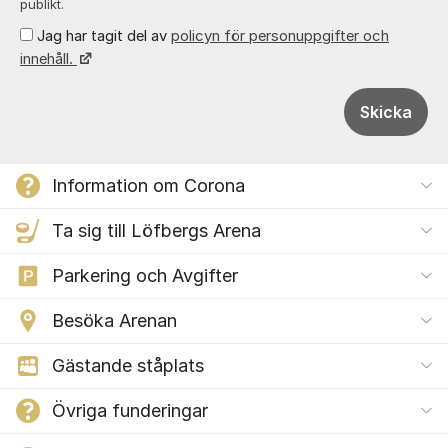
publikt.
Jag har tagit del av
policyn för personuppgifter och
innehåll.
Skicka
Information om Corona
Ta sig till Löfbergs Arena
Parkering och Avgifter
Besöka Arenan
Gästande ståplats
Övriga funderingar