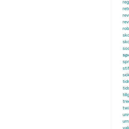
reg
ret
rev
rev
rob
sko
sko
soc
sp
sp
sti
sö
tid
tid
til
tre
twi
uni
urn
val