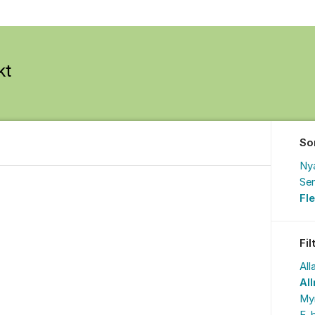
So
Ny
Sen
Fl
Fil
All
Al
My