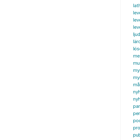
lat
lev
lev
le
ljud
lär
lö
me
mu
my
myn
må
ny
nyh
par
per
po
pr
pub