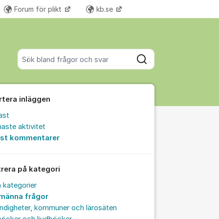
Forum för plikt
kb.se
Fler supportlänkar
Sök bland alla inlägg
Sök
rtera inläggen
ast
aste aktivitet
est kommentarer
trera på kategori
a kategorier
lmänna frågor
ndigheter, kommuner och lärosäten