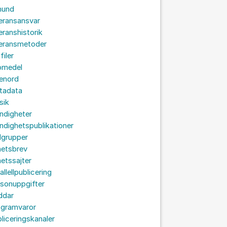
hund
eransansvar
eranshistorik
veransmetoder
filer
omedel
senord
tadata
sik
ndigheter
dighetspublikationer
lgrupper
hetsbrev
etssajter
allellpublicering
sonuppgifter
ddar
ogramvaror
liceringskanaler