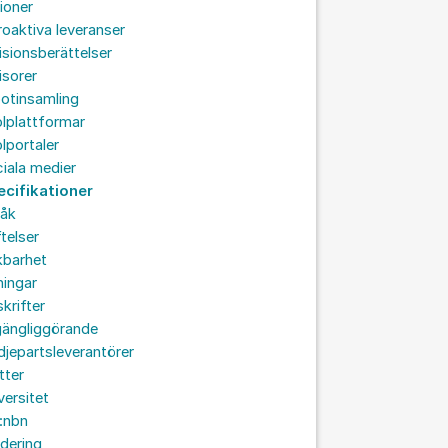
ioner
roaktiva leveranser
isionsberättelser
isorer
otinsamling
lplattformar
lportaler
iala medier
ecifikationer
råk
ftelser
kbarhet
ningar
skrifter
lgängliggörande
djepartsleverantörer
tter
versitet
:nbn
idering