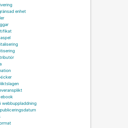
ivering
gränsad enhet
der
oggar
tifikat
taspel
italisering
itisering
tributör
a
nation
böcker
liktslagen
leveransplikt
cebook
 i webbuppladdning
 publiceringsdatum
s
format