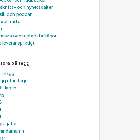
böcker och ljudböcker
skrifts- och nyhetssajter
sik och poddar
och radio
m
kniska och metadatafrågor
e leveranspliktigt
trera på tagg
a inlägg
ägg utan tagg
S-lagen
ris
S
I
L
gregator
vändarnamn
par