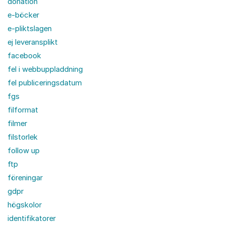
donation
e-böcker
e-pliktslagen
ej leveransplikt
facebook
fel i webbuppladdning
fel publiceringsdatum
fgs
filformat
filmer
filstorlek
follow up
ftp
föreningar
gdpr
högskolor
identifikatorer