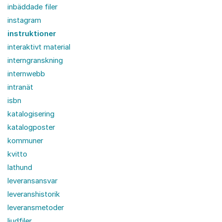
inbäddade filer
instagram
instruktioner
interaktivt material
interngranskning
internwebb
intranät
isbn
katalogisering
katalogposter
kommuner
kvitto
lathund
leveransansvar
leveranshistorik
leveransmetoder
ljudfiler