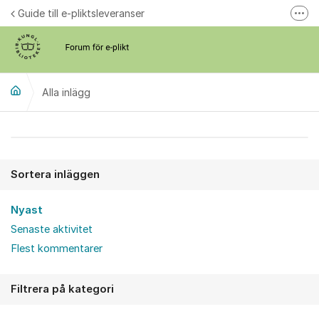
Hoppa till innehåll
Guide till e-pliktsleveranser
Fler
Forum för plikt
kb.se
Alla inlägg
Alla inlägg
Sortera inläggen
Nyast
Senaste aktivitet
Flest kommentarer
Filtrera på kategori