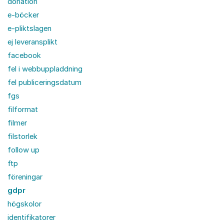
donation
e-böcker
e-pliktslagen
ej leveransplikt
facebook
fel i webbuppladdning
fel publiceringsdatum
fgs
filformat
filmer
filstorlek
follow up
ftp
föreningar
gdpr
högskolor
identifikatorer