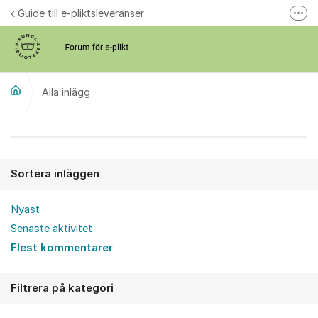
Hoppa till innehåll
Guide till e-pliktsleveranser
Fler
Forum för plikt
kb.se
Alla inlägg
Alla inlägg
Sortera inläggen
Nyast
Senaste aktivitet
Flest kommentarer
Filtrera på kategori