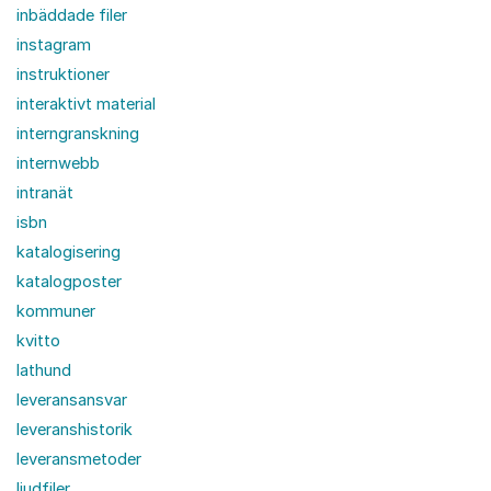
inbäddade filer
instagram
instruktioner
interaktivt material
interngranskning
internwebb
intranät
isbn
katalogisering
katalogposter
kommuner
kvitto
lathund
leveransansvar
leveranshistorik
leveransmetoder
ljudfiler