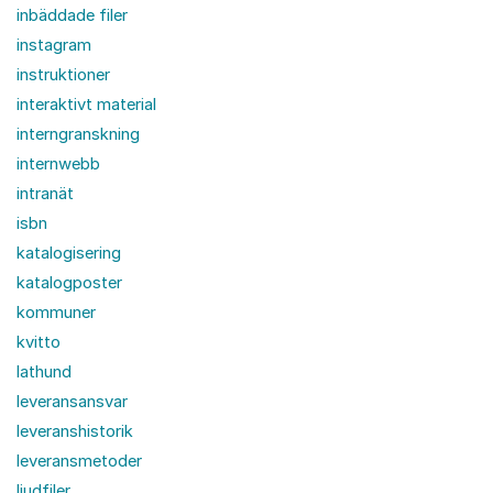
inbäddade filer
instagram
instruktioner
interaktivt material
interngranskning
internwebb
intranät
isbn
katalogisering
katalogposter
kommuner
kvitto
lathund
leveransansvar
leveranshistorik
leveransmetoder
ljudfiler