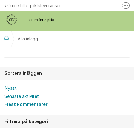
Hoppa till innehåll
Guide till e-pliktsleveranser
Fler
Forum för plikt
kb.se
Alla inlägg
Alla inlägg
Sortera inläggen
Nyast
Senaste aktivitet
Flest kommentarer
Filtrera på kategori