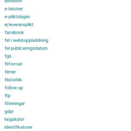
donation
e-böcker
e-pliktslagen
ej leveransplikt
facebook
fel i webbuppladdning
fel publiceringsdatum
fgs
filformat
filmer
filstorlek
follow up
ftp
föreningar
gdpr
högskolor
identifikatorer