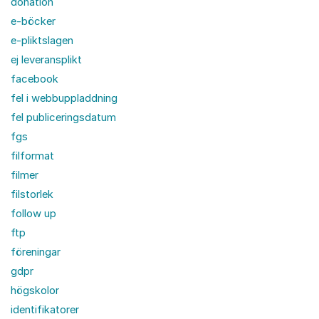
donation
e-böcker
e-pliktslagen
ej leveransplikt
facebook
fel i webbuppladdning
fel publiceringsdatum
fgs
filformat
filmer
filstorlek
follow up
ftp
föreningar
gdpr
högskolor
identifikatorer