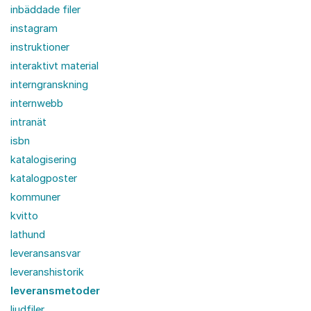
inbäddade filer
instagram
instruktioner
interaktivt material
interngranskning
internwebb
intranät
isbn
katalogisering
katalogposter
kommuner
kvitto
lathund
leveransansvar
leveranshistorik
leveransmetoder
ljudfiler