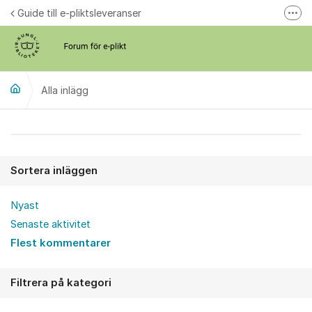
Hoppa till innehåll
Guide till e-pliktsleveranser
Fler
Forum för plikt
kb.se
Alla inlägg
Alla inlägg
Sortera inläggen
Nyast
Senaste aktivitet
Flest kommentarer
Filtrera på kategori