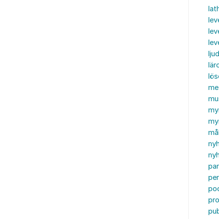
lat
lev
lev
le
ljud
lär
lö
me
mu
my
myn
må
ny
nyh
par
per
po
pr
pub