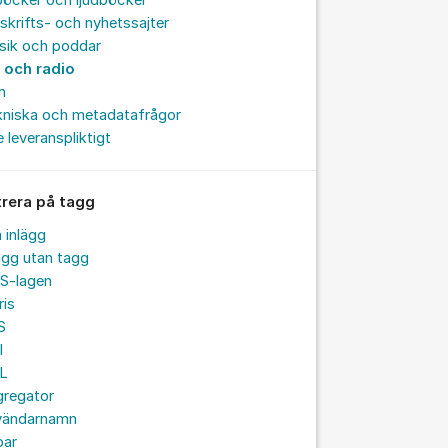
böcker och ljudböcker
skrifts- och nyhetssajter
sik och poddar
 och radio
m
kniska och metadatafrågor
e leveranspliktigt
trera på tagg
a inlägg
ägg utan tagg
S-lagen
ris
S
I
L
gregator
vändarnamn
par