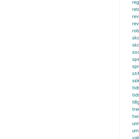
reg
ret
rev
rev
rob
sko
sko
soc
spe
sp
sti
sö
tid
tid
til
tre
twi
uni
urn
val