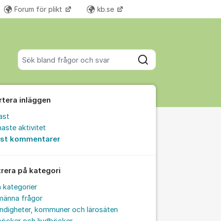
Forum för plikt
kb.se
Fler supportlänkar
Sök bland alla inlägg
Sök
rtera inläggen
ast
aste aktivitet
est kommentarer
trera på kategori
a kategorier
männa frågor
ndigheter, kommuner och lärosäten