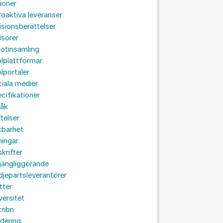
ioner
roaktiva leveranser
isionsberättelser
isorer
otinsamling
lplattformar
lportaler
iala medier
cifikationer
råk
ftelser
kbarhet
ningar
skrifter
lgängliggörande
djepartsleverantörer
tter
versitet
:nbn
idering