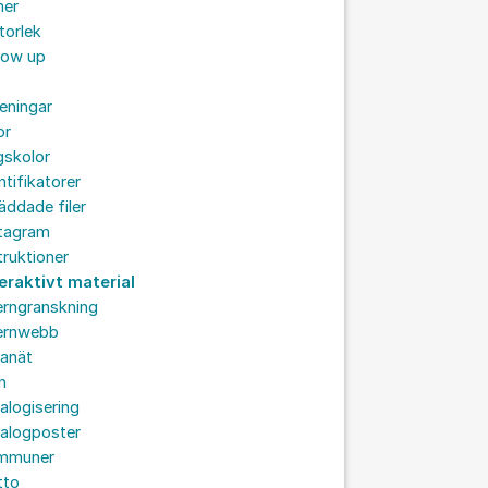
mer
storlek
low up
eningar
pr
gskolor
ntifikatorer
äddade filer
stagram
truktioner
eraktivt material
erngranskning
ternwebb
ranät
n
alogisering
talogposter
mmuner
tto