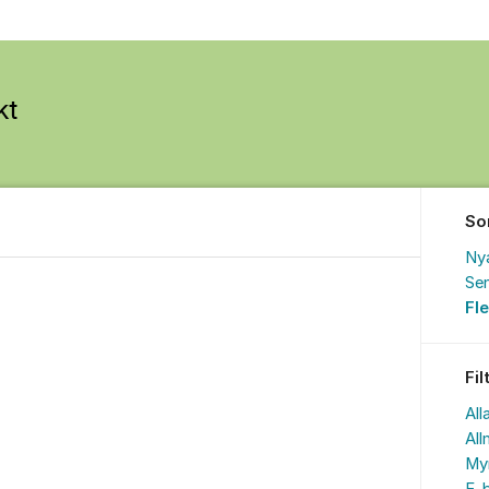
So
Ny
Sen
Fl
Fil
All
All
My