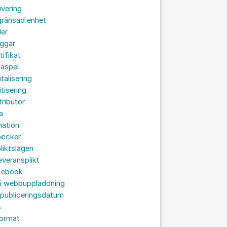
ivering
gränsad enhet
der
oggar
tifikat
taspel
italisering
itisering
tributör
a
nation
böcker
liktslagen
leveransplikt
cebook
 i webbuppladdning
 publiceringsdatum
s
format