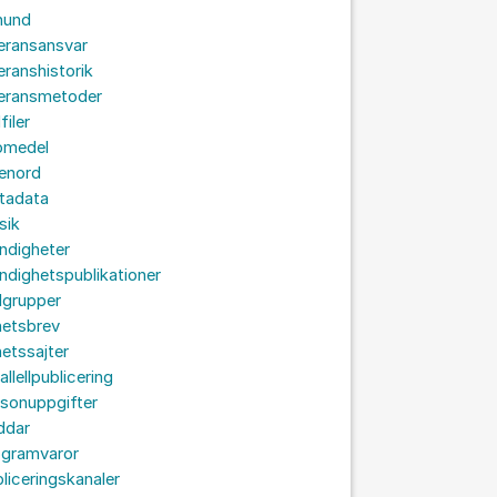
hund
eransansvar
eranshistorik
veransmetoder
filer
omedel
senord
tadata
sik
ndigheter
dighetspublikationer
lgrupper
hetsbrev
etssajter
allellpublicering
sonuppgifter
ddar
ogramvaror
liceringskanaler