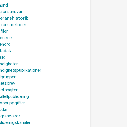
hund
eransansvar
veranshistorik
veransmetoder
filer
omedel
senord
tadata
sik
ndigheter
dighetspublikationer
lgrupper
hetsbrev
etssajter
allellpublicering
sonuppgifter
ddar
ogramvaror
liceringskanaler