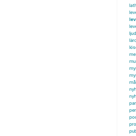
lat
lev
le
le
ljud
lär
lö
me
mu
my
myn
må
ny
nyh
par
per
po
pr
pub