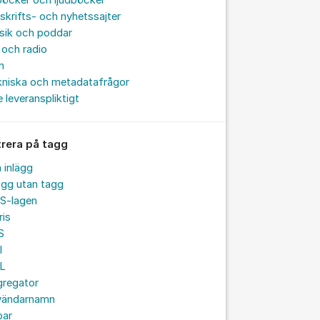
böcker och ljudböcker
skrifts- och nyhetssajter
sik och poddar
och radio
m
kniska och metadatafrågor
e leveranspliktigt
trera på tagg
a inlägg
ägg utan tagg
S-lagen
ris
S
I
L
gregator
vändarnamn
par