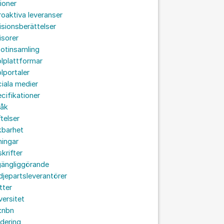
ioner
roaktiva leveranser
isionsberättelser
isorer
otinsamling
lplattformar
lportaler
iala medier
cifikationer
råk
ftelser
kbarhet
ningar
skrifter
lgängliggörande
djepartsleverantörer
tter
versitet
:nbn
idering