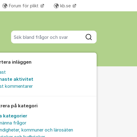
Forum för plikt
kb.se
Fler supportlänkar
Sök bland alla inlägg
Sök
rtera inläggen
ast
naste aktivitet
est kommentarer
trera på kategori
la kategorier
männa frågor
ndigheter, kommuner och lärosäten