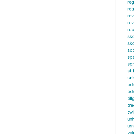
reg
ret
rev
rev
rob
sko
sko
soc
spe
sp
sti
sö
tid
tid
til
tre
twi
uni
urn
val