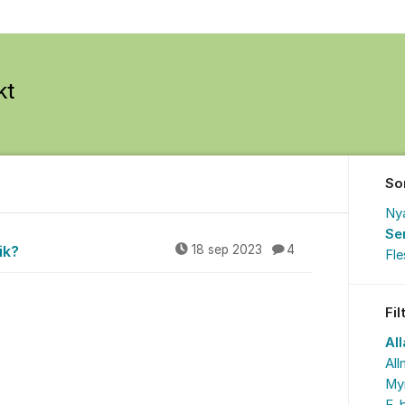
So
Ny
Se
ik?
18 sep 2023
4
Fl
Fil
Al
All
My