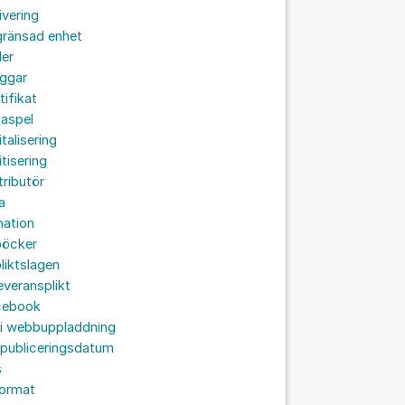
ivering
gränsad enhet
der
oggar
tifikat
taspel
italisering
itisering
tributör
a
nation
böcker
liktslagen
leveransplikt
cebook
 i webbuppladdning
 publiceringsdatum
s
format