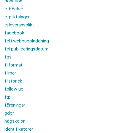
donation
e-böcker
e-pliktslagen
ej leveransplikt
facebook
fel i webbuppladdning
fel publiceringsdatum
fgs
filformat
filmer
filstorlek
follow up
ftp
föreningar
gdpr
högskolor
identifikatorer