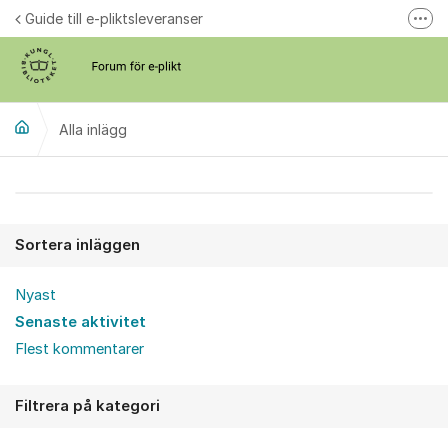
Hoppa till innehåll
Guide till e-pliktsleveranser
Fler
Forum för plikt
kb.se
Alla inlägg
Alla inlägg
Sortera inläggen
Nyast
Senaste aktivitet
Flest kommentarer
Filtrera på kategori