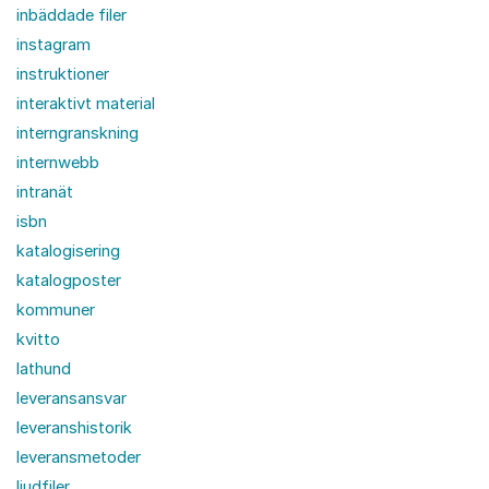
inbäddade filer
instagram
instruktioner
interaktivt material
interngranskning
internwebb
intranät
isbn
katalogisering
katalogposter
kommuner
kvitto
lathund
leveransansvar
leveranshistorik
leveransmetoder
ljudfiler