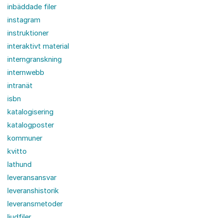
inbäddade filer
instagram
instruktioner
interaktivt material
interngranskning
internwebb
intranät
isbn
katalogisering
katalogposter
kommuner
kvitto
lathund
leveransansvar
leveranshistorik
leveransmetoder
ljudfiler