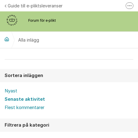
Hoppa till innehåll
Guide till e-pliktsleveranser
Fler
Forum för plikt
kb.se
Alla inlägg
Alla inlägg
Sortera inläggen
Nyast
Senaste aktivitet
Flest kommentarer
Filtrera på kategori