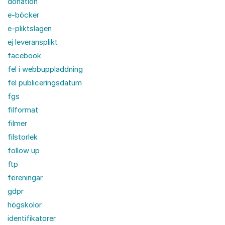
donation
e-böcker
e-pliktslagen
ej leveransplikt
facebook
fel i webbuppladdning
fel publiceringsdatum
fgs
filformat
filmer
filstorlek
follow up
ftp
föreningar
gdpr
högskolor
identifikatorer