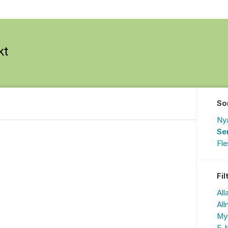
So
Ny
Se
Fl
Fil
All
All
My