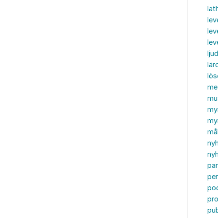
lat
lev
lev
le
ljud
lär
lö
me
mu
my
myn
må
ny
nyh
par
per
po
pr
pub