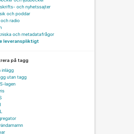
böcker och ljudböcker
skrifts- och nyhetssajter
sik och poddar
och radio
m
kniska och metadatafrågor
e leveranspliktigt
trera på tagg
a inlägg
ägg utan tagg
S-lagen
ris
S
I
L
gregator
vändarnamn
par