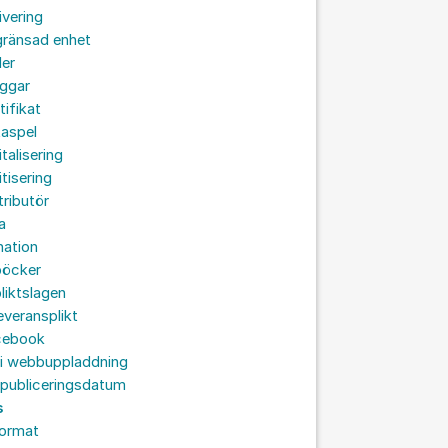
ivering
gränsad enhet
der
oggar
tifikat
taspel
italisering
itisering
tributör
a
nation
böcker
liktslagen
leveransplikt
cebook
 i webbuppladdning
 publiceringsdatum
s
format