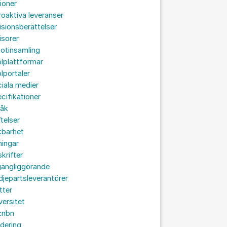
ioner
roaktiva leveranser
isionsberättelser
isorer
otinsamling
lplattformar
lportaler
iala medier
cifikationer
råk
ftelser
kbarhet
ningar
skrifter
lgängliggörande
djepartsleverantörer
tter
versitet
:nbn
idering