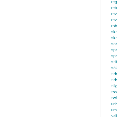
reg
ret
rev
rev
rob
sko
sko
soc
spe
sp
sti
sö
tid
tid
til
tre
twi
uni
urn
val