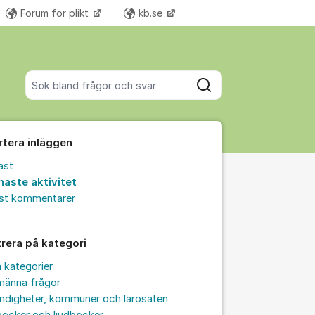
Forum för plikt
kb.se
Fler supportlänkar
Sök bland alla inlägg
Sök
rtera inläggen
ast
naste aktivitet
est kommentarer
trera på kategori
a kategorier
männa frågor
ndigheter, kommuner och lärosäten