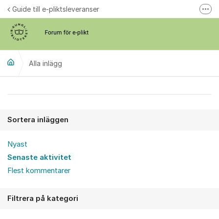
Hoppa till innehåll
Guide till e-pliktsleveranser
Fler
Forum för plikt
kb.se
Alla inlägg
Alla inlägg
Sortera inläggen
Nyast
Senaste aktivitet
Flest kommentarer
Filtrera på kategori