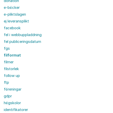
donation
e-böcker
e-pliktslagen
ej leveransplikt
facebook
fel i webbuppladdning
fel publiceringsdatum
fgs
filformat
filmer
filstorlek
follow up
ftp
föreningar
gdpr
högskolor
identifikatorer