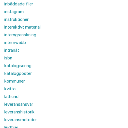
inbäddade filer
instagram
instruktioner
interaktivt material
interngranskning
internwebb
intranät
isbn
katalogisering
katalogposter
kommuner
kvitto
lathund
leveransansvar
leveranshistorik
leveransmetoder
ljudfiler