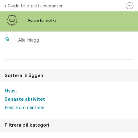
Hoppa till innehåll
Guide till e-pliktsleveranser
Fler
Forum för plikt
kb.se
Alla inlägg
Alla inlägg
Sortera inläggen
Nyast
Senaste aktivitet
Flest kommentarer
Filtrera på kategori