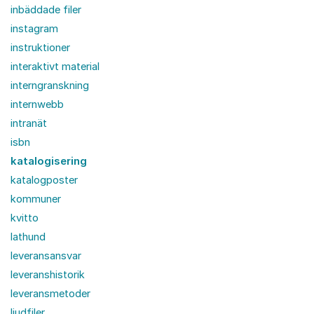
inbäddade filer
instagram
instruktioner
interaktivt material
interngranskning
internwebb
intranät
isbn
katalogisering
katalogposter
kommuner
kvitto
lathund
leveransansvar
leveranshistorik
leveransmetoder
ljudfiler