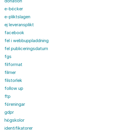
donation
e-böcker
e-pliktslagen
ej leveransplikt
facebook
fel i webbuppladdning
fel publiceringsdatum
fgs
filformat
filmer
filstorlek
follow up
ftp
föreningar
gdpr
högskolor
identifikatorer