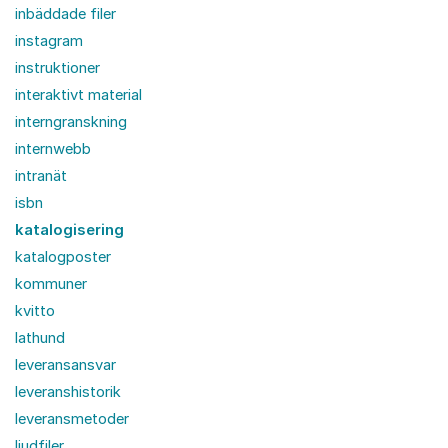
inbäddade filer
instagram
instruktioner
interaktivt material
interngranskning
internwebb
intranät
isbn
katalogisering
katalogposter
kommuner
kvitto
lathund
leveransansvar
leveranshistorik
leveransmetoder
ljudfiler