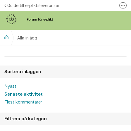
Hoppa till innehåll
Guide till e-pliktsleveranser
Fler
Forum för plikt
kb.se
Alla inlägg
Alla inlägg
Sortera inläggen
Nyast
Senaste aktivitet
Flest kommentarer
Filtrera på kategori