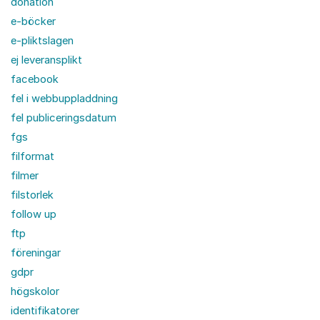
donation
e-böcker
e-pliktslagen
ej leveransplikt
facebook
fel i webbuppladdning
fel publiceringsdatum
fgs
filformat
filmer
filstorlek
follow up
ftp
föreningar
gdpr
högskolor
identifikatorer