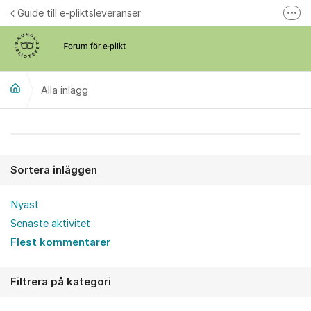
Hoppa till innehåll
Guide till e-pliktsleveranser
Fler
Forum för plikt
kb.se
Alla inlägg
Alla inlägg
Sortera inläggen
Nyast
Senaste aktivitet
Flest kommentarer
Filtrera på kategori