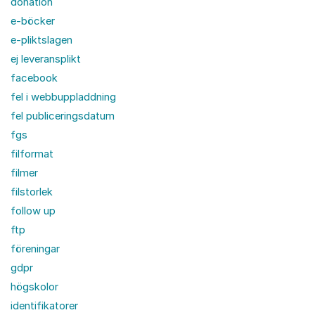
donation
e-böcker
e-pliktslagen
ej leveransplikt
facebook
fel i webbuppladdning
fel publiceringsdatum
fgs
filformat
filmer
filstorlek
follow up
ftp
föreningar
gdpr
högskolor
identifikatorer