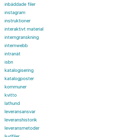
inbäddade filer
instagram
instruktioner
interaktivt material
interngranskning
internwebb
intranät
isbn
katalogisering
katalogposter
kommuner
kvitto
lathund
leveransansvar
leveranshistorik
leveransmetoder
ljudfiler