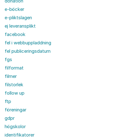
donation
e-böcker
e-pliktslagen
ej leveransplikt
facebook
fel i webbuppladdning
fel publiceringsdatum
fgs
filformat
filmer
filstorlek
follow up
ftp
föreningar
gdpr
högskolor
identifikatorer