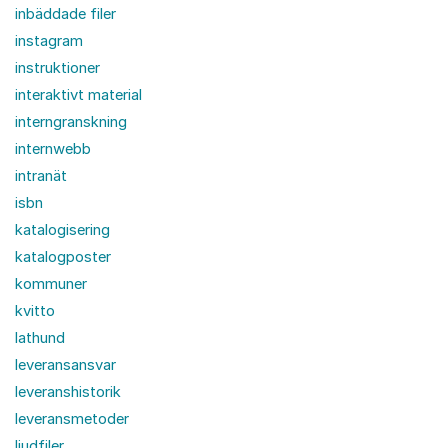
inbäddade filer
instagram
instruktioner
interaktivt material
interngranskning
internwebb
intranät
isbn
katalogisering
katalogposter
kommuner
kvitto
lathund
leveransansvar
leveranshistorik
leveransmetoder
ljudfiler