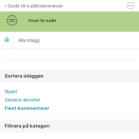
Hoppa till innehåll
Guide till e-pliktsleveranser
Fler
Forum för plikt
kb.se
Alla inlägg
Alla inlägg
Sortera inläggen
Nyast
Senaste aktivitet
Flest kommentarer
Filtrera på kategori