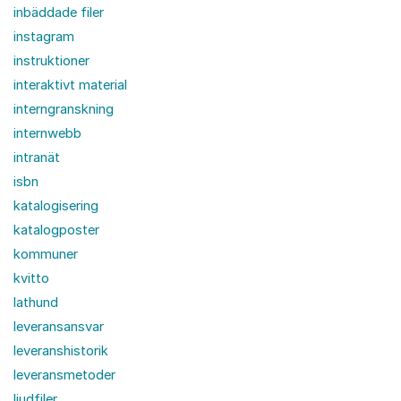
inbäddade filer
instagram
instruktioner
interaktivt material
interngranskning
internwebb
intranät
isbn
katalogisering
katalogposter
kommuner
kvitto
lathund
leveransansvar
leveranshistorik
leveransmetoder
ljudfiler