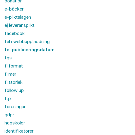
donation
e-böcker
e-pliktslagen
ej leveransplikt
facebook
fel i webbuppladdning
fel publiceringsdatum
fgs
filformat
filmer
filstorlek
follow up
ftp
föreningar
gdpr
högskolor
identifikatorer