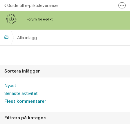
Hoppa till innehåll
Guide till e-pliktsleveranser
Fler
Forum för plikt
kb.se
Alla inlägg
Alla inlägg
Sortera inläggen
Nyast
Senaste aktivitet
Flest kommentarer
Filtrera på kategori