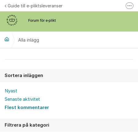
Hoppa till innehåll
Guide till e-pliktsleveranser
Fler
Forum för plikt
kb.se
Alla inlägg
Alla inlägg
Sortera inläggen
Nyast
Senaste aktivitet
Flest kommentarer
Filtrera på kategori