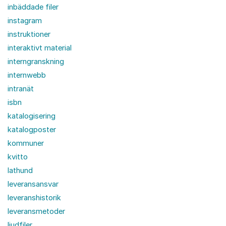
inbäddade filer
instagram
instruktioner
interaktivt material
interngranskning
internwebb
intranät
isbn
katalogisering
katalogposter
kommuner
kvitto
lathund
leveransansvar
leveranshistorik
leveransmetoder
ljudfiler