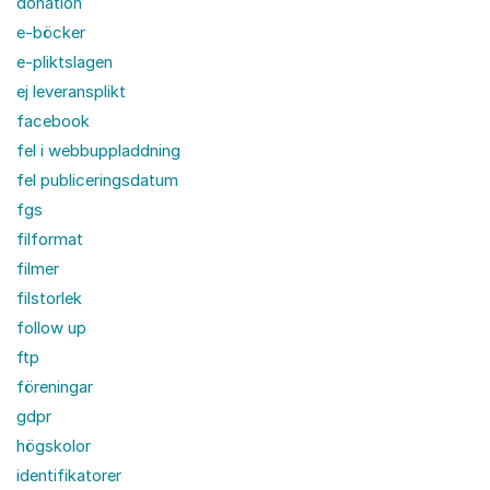
donation
e-böcker
e-pliktslagen
ej leveransplikt
facebook
fel i webbuppladdning
fel publiceringsdatum
fgs
filformat
filmer
filstorlek
follow up
ftp
föreningar
gdpr
högskolor
identifikatorer