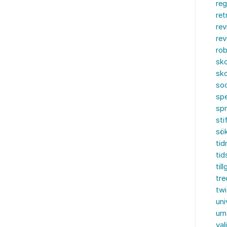
reg
ret
rev
rev
rob
sko
sko
soc
spe
sp
sti
sö
tid
tid
til
tre
twi
uni
urn
val