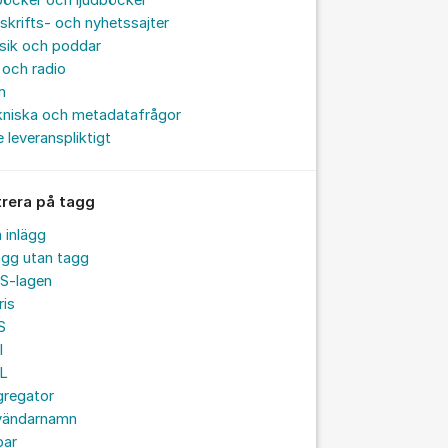
böcker och ljudböcker
skrifts- och nyhetssajter
sik och poddar
och radio
m
kniska och metadatafrågor
e leveranspliktigt
trera på tagg
a inlägg
ägg utan tagg
S-lagen
ris
S
I
L
gregator
vändarnamn
par