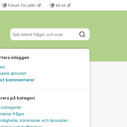
Forum för plikt
kb.se
Fler supportlänkar
Sök bland alla inlägg
Sök
rtera inläggen
ast
aste aktivitet
est kommentarer
trera på kategori
a kategorier
männa frågor
ndigheter, kommuner och lärosäten