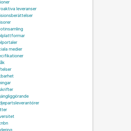
ioner
roaktiva leveranser
isionsberättelser
isorer
otinsamling
lplattformar
lportaler
iala medier
cifikationer
råk
ftelser
kbarhet
ningar
skrifter
lgängliggörande
djepartsleverantörer
tter
versitet
:nbn
idering