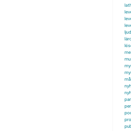
lat
lev
lev
le
ljud
lär
lö
me
mu
my
myn
må
ny
nyh
par
per
po
pr
pub