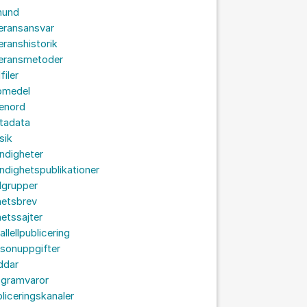
hund
eransansvar
eranshistorik
veransmetoder
filer
omedel
senord
tadata
sik
ndigheter
dighetspublikationer
lgrupper
hetsbrev
etssajter
allellpublicering
sonuppgifter
ddar
ogramvaror
liceringskanaler