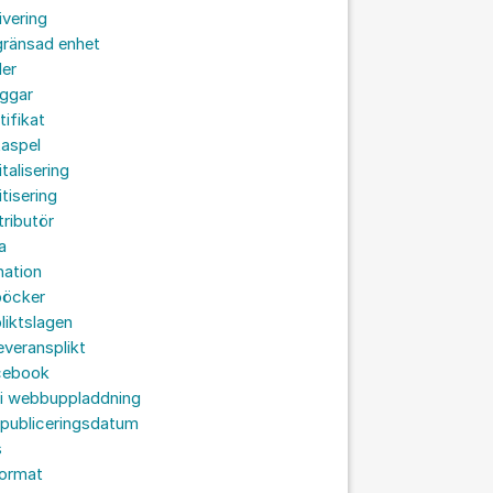
ivering
gränsad enhet
der
oggar
tifikat
taspel
italisering
itisering
tributör
a
nation
böcker
liktslagen
leveransplikt
cebook
 i webbuppladdning
 publiceringsdatum
s
format