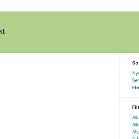
So
Ny
Sen
Fl
Fil
All
All
My