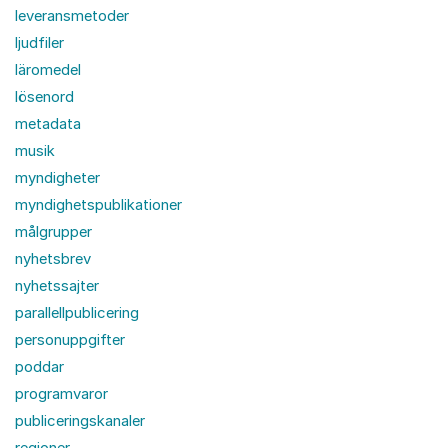
leveransmetoder
ljudfiler
läromedel
lösenord
metadata
musik
myndigheter
myndighetspublikationer
målgrupper
nyhetsbrev
nyhetssajter
parallellpublicering
personuppgifter
poddar
programvaror
publiceringskanaler
regioner