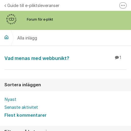
Hoppa till innehåll
Guide till e-pliktsleveranser
Fler
Forum för plikt
kb.se
Alla inlägg
Alla inlägg
Vad menas med webbunikt?
1
Sortera inläggen
Nyast
Senaste aktivitet
Flest kommentarer