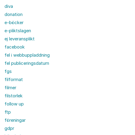
diva
donation
e-böcker
e-pliktslagen
ej leveransplikt
facebook
fel i webbuppladdning
fel publiceringsdatum
fgs
filformat
filmer
filstorlek
follow up
ftp
föreningar
gdpr