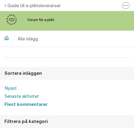
Hoppa till innehåll
Guide till e-pliktsleveranser
Fler
Forum för plikt
kb.se
Alla inlägg
Alla inlägg
Sortera inläggen
Nyast
Senaste aktivitet
Flest kommentarer
Filtrera på kategori