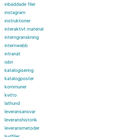
inbäddade filer
instagram
instruktioner
interaktivt material
interngranskning
internwebb
intranät
isbn
katalogisering
katalogposter
kommuner
kvitto
lathund
leveransansvar
leveranshistorik
leveransmetoder
ljudfiler