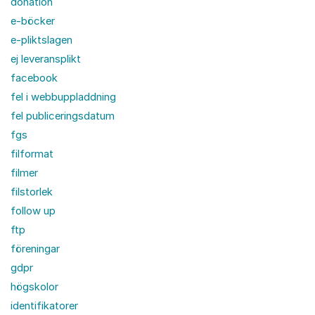
donation
e-böcker
e-pliktslagen
ej leveransplikt
facebook
fel i webbuppladdning
fel publiceringsdatum
fgs
filformat
filmer
filstorlek
follow up
ftp
föreningar
gdpr
högskolor
identifikatorer