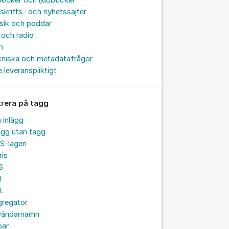
böcker och ljudböcker
skrifts- och nyhetssajter
sik och poddar
och radio
m
kniska och metadatafrågor
e leveranspliktigt
trera på tagg
a inlägg
ägg utan tagg
S-lagen
ris
S
I
L
gregator
vändarnamn
par