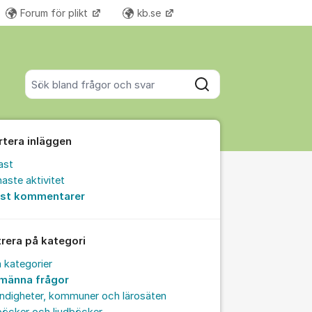
Forum för plikt
kb.se
Fler supportlänkar
Sök bland alla inlägg
Sök
rtera inläggen
ast
aste aktivitet
est kommentarer
trera på kategori
a kategorier
lmänna frågor
ndigheter, kommuner och lärosäten