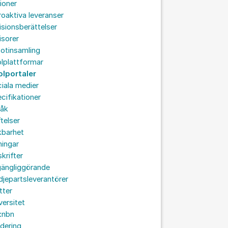
ioner
roaktiva leveranser
isionsberättelser
isorer
otinsamling
lplattformar
olportaler
iala medier
cifikationer
råk
ftelser
kbarhet
ningar
skrifter
lgängliggörande
djepartsleverantörer
tter
versitet
:nbn
idering