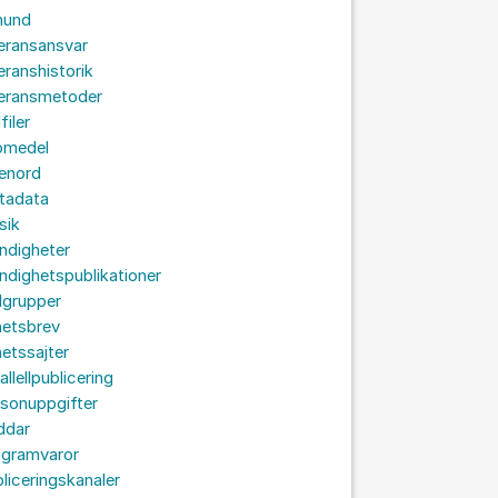
hund
eransansvar
eranshistorik
veransmetoder
filer
omedel
senord
tadata
sik
ndigheter
dighetspublikationer
lgrupper
hetsbrev
etssajter
allellpublicering
sonuppgifter
ddar
ogramvaror
liceringskanaler