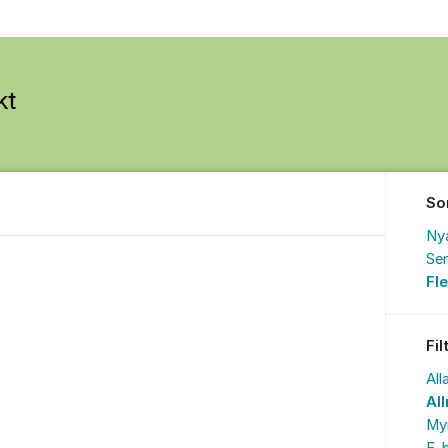
So
Ny
Sen
Fl
Fil
All
Al
My