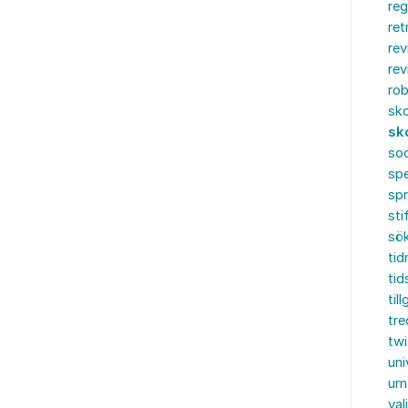
reg
ret
rev
rev
rob
sko
sk
soc
spe
sp
sti
sö
tid
tid
til
tre
twi
uni
urn
val