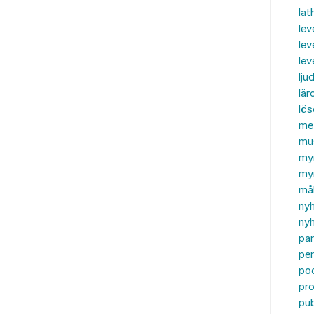
lat
lev
lev
le
ljud
lär
lö
me
mu
my
myn
må
ny
nyh
par
per
po
pr
pub