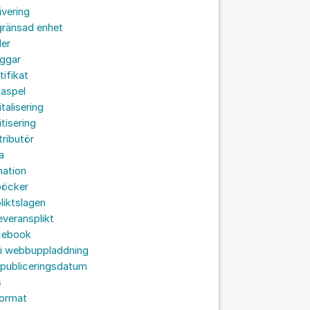
ivering
gränsad enhet
der
oggar
tifikat
taspel
italisering
itisering
tributör
a
nation
böcker
liktslagen
leveransplikt
cebook
 i webbuppladdning
 publiceringsdatum
s
format