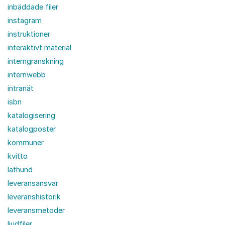
inbäddade filer
instagram
instruktioner
interaktivt material
interngranskning
internwebb
intranät
isbn
katalogisering
katalogposter
kommuner
kvitto
lathund
leveransansvar
leveranshistorik
leveransmetoder
ljudfiler