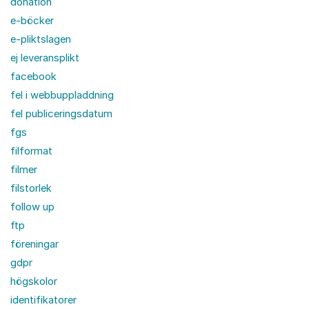
donation
e-böcker
e-pliktslagen
ej leveransplikt
facebook
fel i webbuppladdning
fel publiceringsdatum
fgs
filformat
filmer
filstorlek
follow up
ftp
föreningar
gdpr
högskolor
identifikatorer