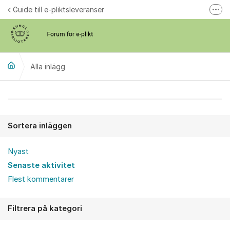
Hoppa till innehåll
Guide till e-pliktsleveranser
Fler
Forum för plikt
kb.se
Alla inlägg
Alla inlägg
Sortera inläggen
Nyast
Senaste aktivitet
Flest kommentarer
Filtrera på kategori