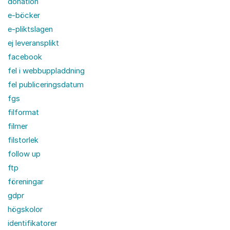
donation
e-böcker
e-pliktslagen
ej leveransplikt
facebook
fel i webbuppladdning
fel publiceringsdatum
fgs
filformat
filmer
filstorlek
follow up
ftp
föreningar
gdpr
högskolor
identifikatorer