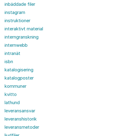
inbäddade filer
instagram
instruktioner
interaktivt material
interngranskning
internwebb
intranät
isbn
katalogisering
katalogposter
kommuner
kvitto
lathund
leveransansvar
leveranshistorik
leveransmetoder
ljudfiler