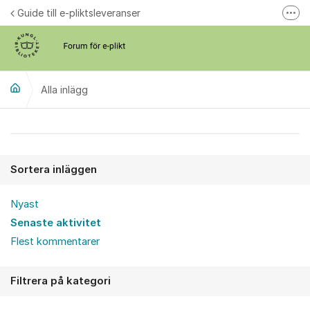
Hoppa till innehåll
Guide till e-pliktsleveranser
Fler
Forum för plikt
kb.se
Alla inlägg
Alla inlägg
Sortera inläggen
Nyast
Senaste aktivitet
Flest kommentarer
Filtrera på kategori