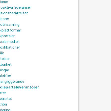
ioner
roaktiva leveranser
isionsberättelser
isorer
otinsamling
lplattformar
lportaler
iala medier
cifikationer
råk
ftelser
kbarhet
ningar
skrifter
lgängliggörande
edjepartsleverantörer
tter
versitet
:nbn
idering