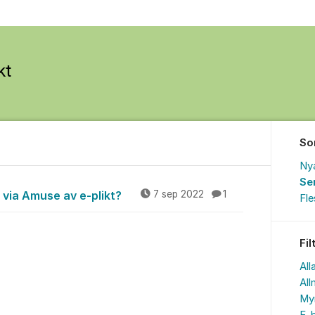
So
Ny
Se
via Amuse av e-plikt?
7 sep 2022
1
Fl
Fil
All
All
My