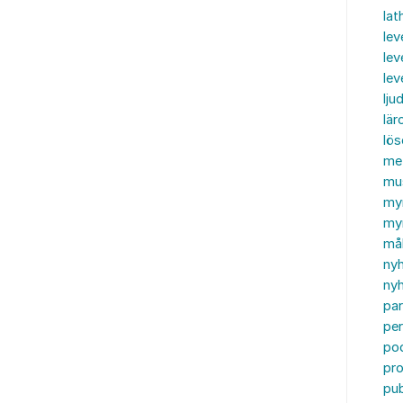
lat
lev
lev
le
ljud
lär
lö
me
mu
my
myn
må
ny
nyh
par
per
po
pr
pub