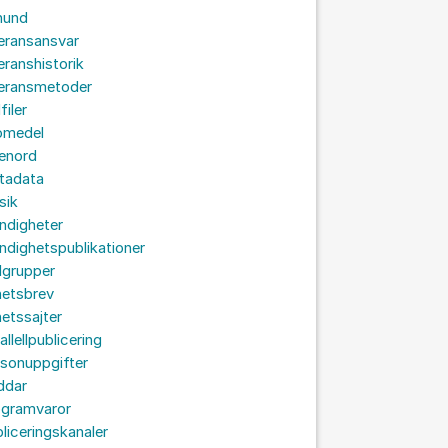
hund
eransansvar
eranshistorik
veransmetoder
filer
omedel
senord
tadata
sik
ndigheter
dighetspublikationer
lgrupper
hetsbrev
etssajter
allellpublicering
sonuppgifter
ddar
ogramvaror
liceringskanaler