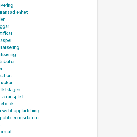
ivering
gränsad enhet
der
oggar
tifikat
taspel
italisering
itisering
tributör
a
nation
böcker
liktslagen
leveransplikt
cebook
 i webbuppladdning
 publiceringsdatum
s
format