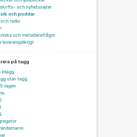
böcker och ljudböcker
skrifts- och nyhetssajter
sik och poddar
och radio
m
kniska och metadatafrågor
e leveranspliktigt
trera på tagg
a inlägg
ägg utan tagg
S-lagen
ris
S
I
L
gregator
vändarnamn
par