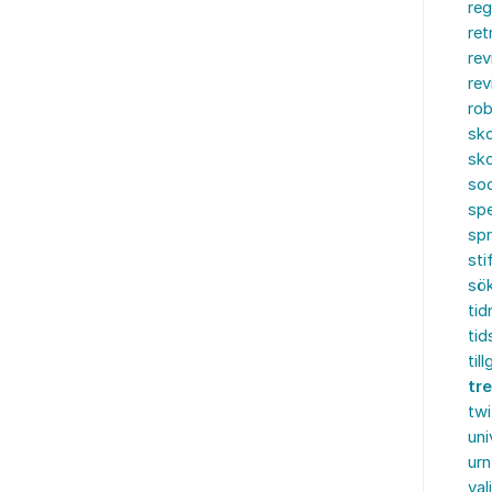
reg
ret
rev
rev
rob
sko
sko
soc
spe
sp
sti
sö
tid
tid
til
tr
twi
uni
urn
val