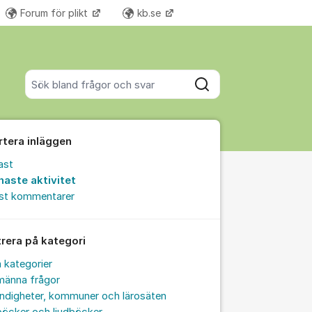
Forum för plikt
kb.se
Fler supportlänkar
Sök bland alla inlägg
Sök
rtera inläggen
ast
naste aktivitet
est kommentarer
trera på kategori
a kategorier
männa frågor
ndigheter, kommuner och lärosäten