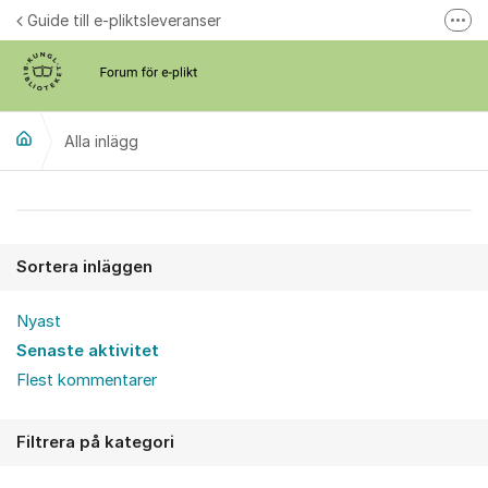
Hoppa till innehåll
Guide till e-pliktsleveranser
Fler
Forum för plikt
kb.se
Alla inlägg
Alla inlägg
Sortera inläggen
Nyast
Senaste aktivitet
Flest kommentarer
Filtrera på kategori