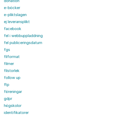
donation
e-böcker
e-pliktslagen
ej leveransplikt
facebook
fel i webbuppladdning
fel publiceringsdatum
fgs
filformat
filmer
filstorlek
follow up
ftp
föreningar
gdpr
högskolor
identifikatorer