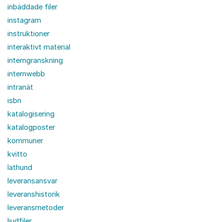
inbäddade filer
instagram
instruktioner
interaktivt material
interngranskning
internwebb
intranät
isbn
katalogisering
katalogposter
kommuner
kvitto
lathund
leveransansvar
leveranshistorik
leveransmetoder
ljudfiler