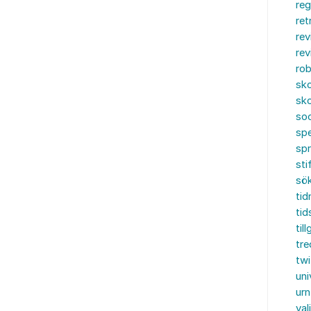
reg
ret
rev
rev
rob
sko
sko
soc
spe
sp
sti
sö
tid
tid
til
tre
twi
uni
urn
val