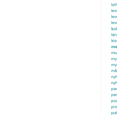
lat
lev
lev
le
ljud
lär
lö
me
mu
my
myn
må
ny
nyh
par
per
po
pr
pub