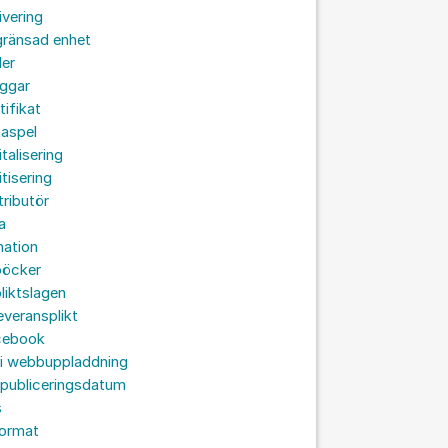
ivering
gränsad enhet
der
oggar
tifikat
taspel
italisering
itisering
tributör
a
nation
böcker
liktslagen
leveransplikt
cebook
 i webbuppladdning
 publiceringsdatum
s
format