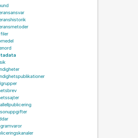
hund
eransansvar
eranshistorik
veransmetoder
filer
omedel
senord
tadata
sik
ndigheter
dighetspublikationer
lgrupper
hetsbrev
etssajter
allellpublicering
sonuppgifter
ddar
ogramvaror
liceringskanaler