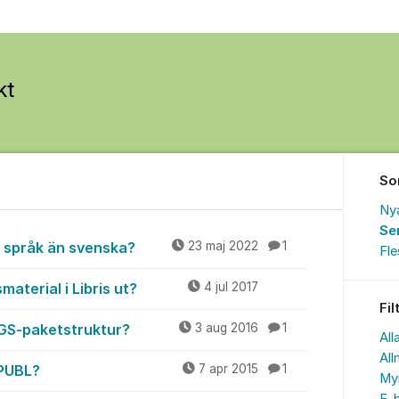
So
Ny
Se
a språk än svenska?
23 maj 2022
1
Fl
material i Libris ut?
4 jul 2017
Fil
 FGS-paketstruktur?
3 aug 2016
1
All
All
-PUBL?
7 apr 2015
1
My