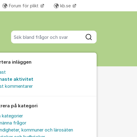
Forum för plikt
kb.se
Fler supportlänkar
Sök bland alla inlägg
Sök
rtera inläggen
ast
naste aktivitet
est kommentarer
trera på kategori
a kategorier
männa frågor
ndigheter, kommuner och lärosäten