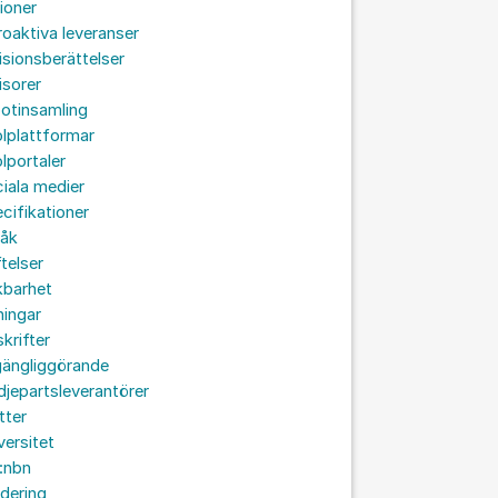
ioner
roaktiva leveranser
isionsberättelser
isorer
otinsamling
lplattformar
lportaler
iala medier
cifikationer
råk
ftelser
kbarhet
ningar
skrifter
lgängliggörande
djepartsleverantörer
tter
versitet
:nbn
idering