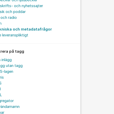
böcker och ljudböcker
skrifts- och nyhetssajter
sik och poddar
och radio
m
kniska och metadatafrågor
e leveranspliktigt
trera på tagg
a inlägg
ägg utan tagg
S-lagen
ris
S
I
L
gregator
vändarnamn
par