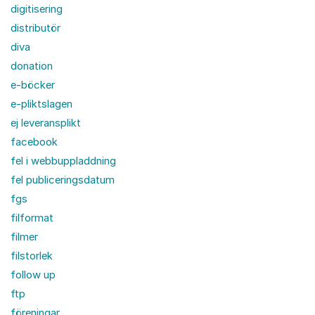
digitisering
distributör
diva
donation
e-böcker
e-pliktslagen
ej leveransplikt
facebook
fel i webbuppladdning
fel publiceringsdatum
fgs
filformat
filmer
filstorlek
follow up
ftp
föreningar