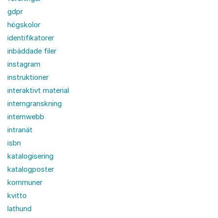
gdpr
högskolor
identifikatorer
inbäddade filer
instagram
instruktioner
interaktivt material
interngranskning
internwebb
intranät
isbn
katalogisering
katalogposter
kommuner
kvitto
lathund