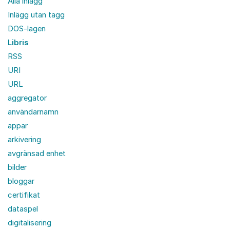
Alla inlägg
Inlägg utan tagg
DOS-lagen
Libris
RSS
URI
URL
aggregator
användarnamn
appar
arkivering
avgränsad enhet
bilder
bloggar
certifikat
dataspel
digitalisering