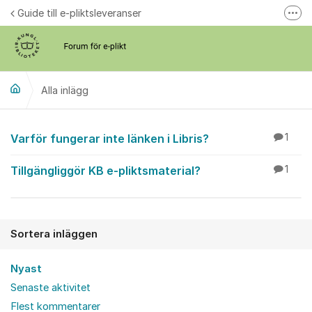
Hoppa till innehåll
Guide till e-pliktsleveranser
Fler
Forum för plikt
kb.se
Alla inlägg
Alla inlägg
Varför fungerar inte länken i Libris?
1
Tillgängliggör KB e-pliktsmaterial?
1
Sortera inläggen
Nyast
Senaste aktivitet
Flest kommentarer