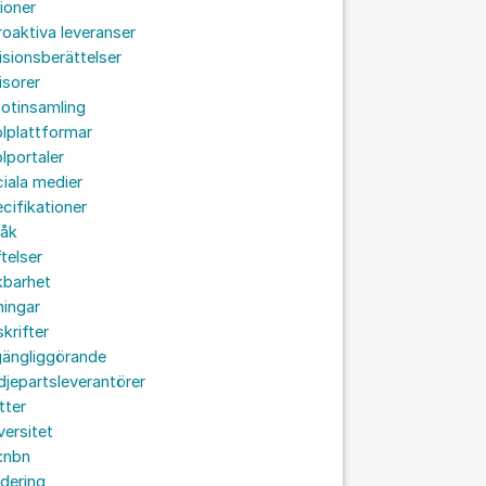
ioner
roaktiva leveranser
isionsberättelser
isorer
otinsamling
lplattformar
lportaler
iala medier
cifikationer
råk
ftelser
kbarhet
ningar
skrifter
lgängliggörande
djepartsleverantörer
tter
versitet
:nbn
idering