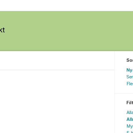
So
Ny
Sen
Fl
Fil
All
Al
My