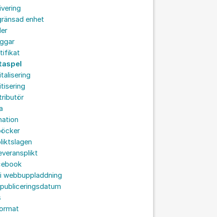
ivering
gränsad enhet
der
oggar
tifikat
taspel
italisering
itisering
tributör
a
nation
böcker
liktslagen
leveransplikt
cebook
 i webbuppladdning
 publiceringsdatum
s
format