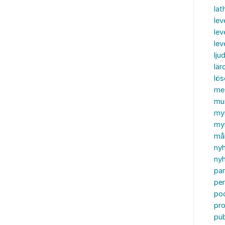
lat
lev
lev
le
ljud
lär
lö
me
mu
my
myn
må
ny
nyh
par
per
po
pr
pub