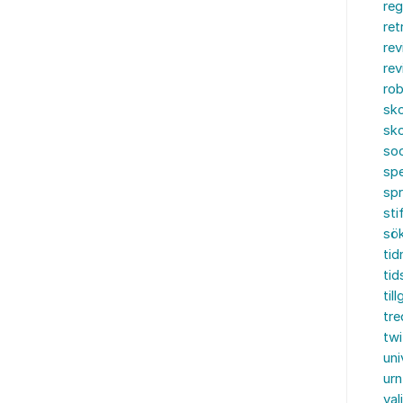
reg
ret
rev
rev
rob
sko
sko
soc
spe
sp
sti
sö
tid
tid
til
tre
twi
uni
urn
val