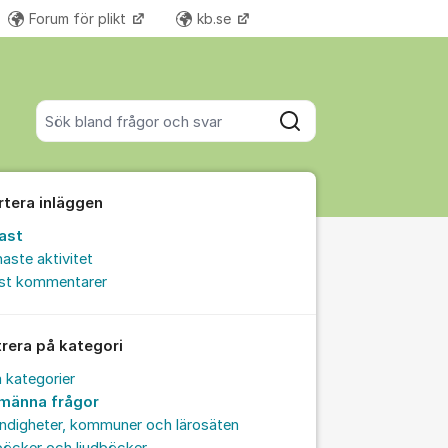
Forum för plikt
kb.se
Fler supportlänkar
Sök bland alla inlägg
Sök
rtera inläggen
ast
aste aktivitet
est kommentarer
trera på kategori
a kategorier
lmänna frågor
ndigheter, kommuner och lärosäten