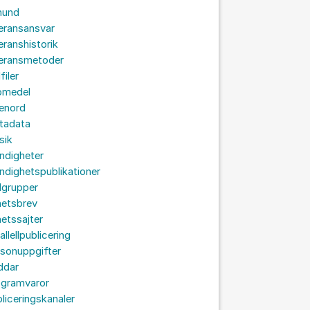
hund
eransansvar
eranshistorik
veransmetoder
filer
omedel
senord
tadata
sik
ndigheter
dighetspublikationer
lgrupper
hetsbrev
etssajter
allellpublicering
sonuppgifter
ddar
ogramvaror
liceringskanaler