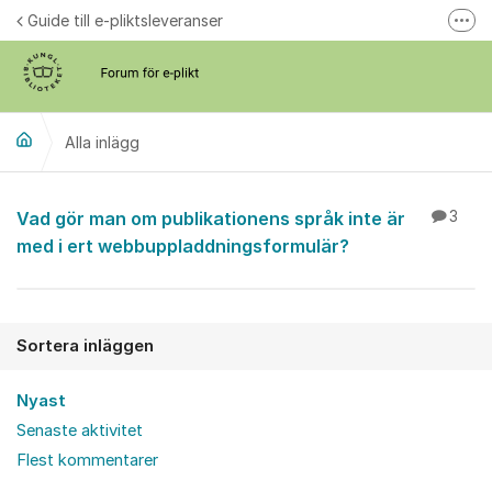
Hoppa till innehåll
Guide till e-pliktsleveranser
Fler
Forum för plikt
kb.se
Alla inlägg
Alla inlägg
Vad gör man om publikationens språk inte är
3
med i ert webbuppladdningsformulär?
Sortera inläggen
Nyast
Senaste aktivitet
Flest kommentarer