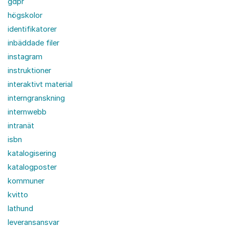
gdpr
högskolor
identifikatorer
inbäddade filer
instagram
instruktioner
interaktivt material
interngranskning
internwebb
intranät
isbn
katalogisering
katalogposter
kommuner
kvitto
lathund
leveransansvar