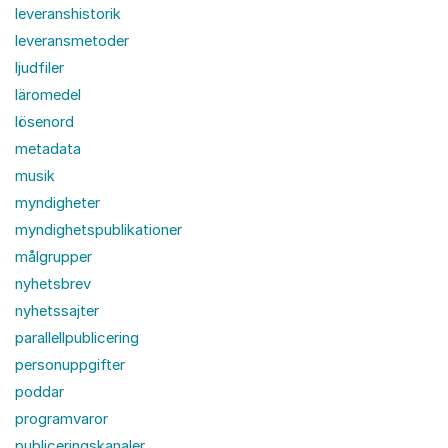
leveranshistorik
leveransmetoder
ljudfiler
läromedel
lösenord
metadata
musik
myndigheter
myndighetspublikationer
målgrupper
nyhetsbrev
nyhetssajter
parallellpublicering
personuppgifter
poddar
programvaror
publiceringskanaler