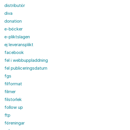
distributör
diva
donation
e-böcker
e-pliktslagen
ej leveransplikt
facebook
fel i webbuppladdning
fel publiceringsdatum
fgs
filformat
filmer
filstorlek
follow up
ftp
föreningar