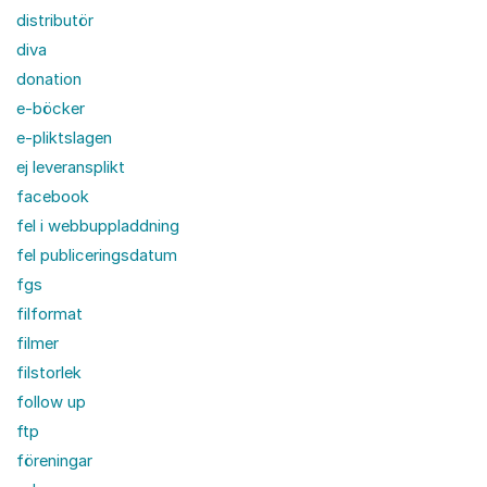
distributör
diva
donation
e-böcker
e-pliktslagen
ej leveransplikt
facebook
fel i webbuppladdning
fel publiceringsdatum
fgs
filformat
filmer
filstorlek
follow up
ftp
föreningar