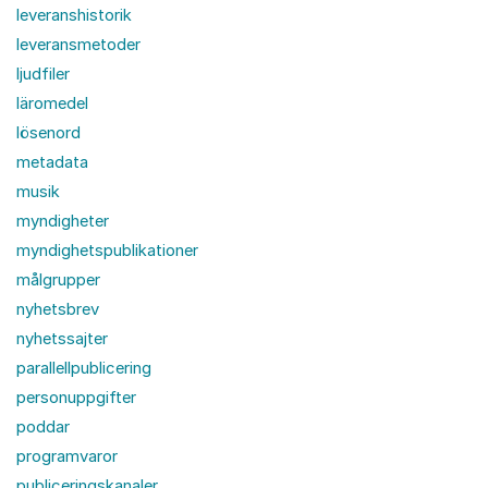
leveranshistorik
leveransmetoder
ljudfiler
läromedel
lösenord
metadata
musik
myndigheter
myndighetspublikationer
målgrupper
nyhetsbrev
nyhetssajter
parallellpublicering
personuppgifter
poddar
programvaror
publiceringskanaler