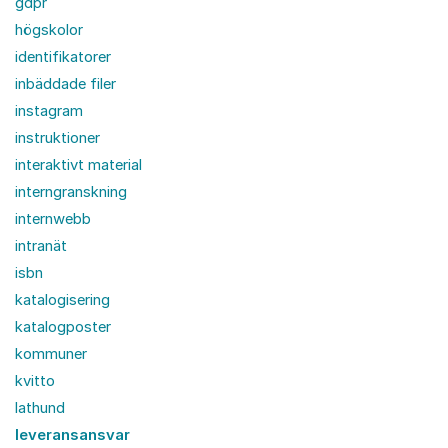
gdpr
högskolor
identifikatorer
inbäddade filer
instagram
instruktioner
interaktivt material
interngranskning
internwebb
intranät
isbn
katalogisering
katalogposter
kommuner
kvitto
lathund
leveransansvar