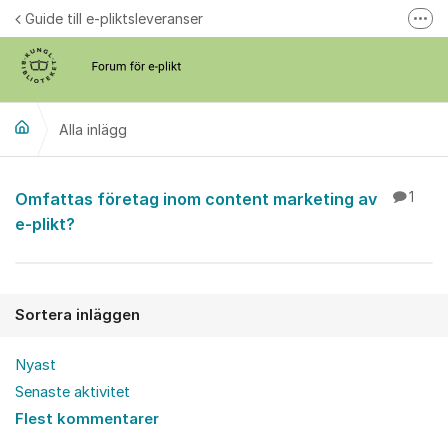
Hoppa till innehåll
Guide till e-pliktsleveranser
Fler
Forum för plikt
kb.se
Alla inlägg
Alla inlägg
Omfattas företag inom content marketing av
1
e-plikt?
Sortera inläggen
Nyast
Senaste aktivitet
Flest kommentarer