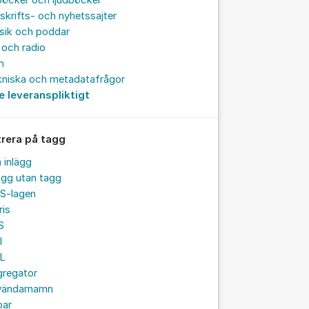
böcker och ljudböcker
skrifts- och nyhetssajter
sik och poddar
och radio
m
kniska och metadatafrågor
e leveranspliktigt
trera på tagg
a inlägg
ägg utan tagg
S-lagen
ris
S
I
L
gregator
vändarnamn
par