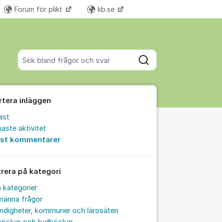
Forum för plikt
kb.se
Fler supportlänkar
Sök bland alla inlägg
Sök
rtera inläggen
ast
aste aktivitet
est kommentarer
trera på kategori
a kategorier
männa frågor
ndigheter, kommuner och lärosäten