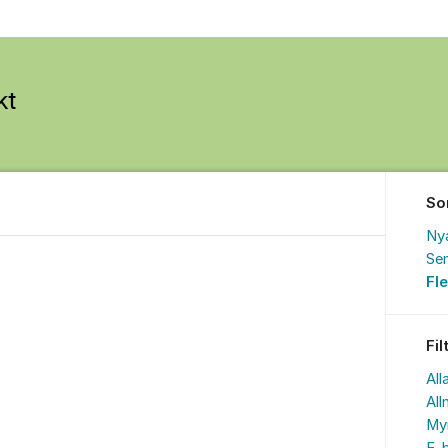
So
Ny
Sen
Fl
Fil
All
All
My