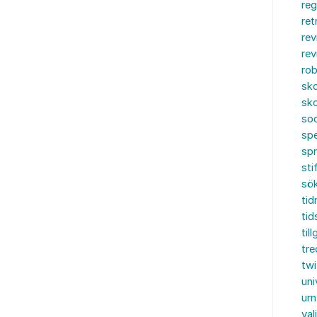
reg
ret
rev
rev
rob
sko
sko
soc
spe
sp
sti
sö
tid
tid
til
tre
twi
uni
urn
val