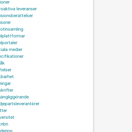
ioner
roaktiva leveranser
isionsberättelser
isorer
otinsamling
lplattformar
lportaler
iala medier
cifikationer
råk
ftelser
kbarhet
ningar
skrifter
lgängliggörande
djepartsleverantörer
tter
versitet
:nbn
idering