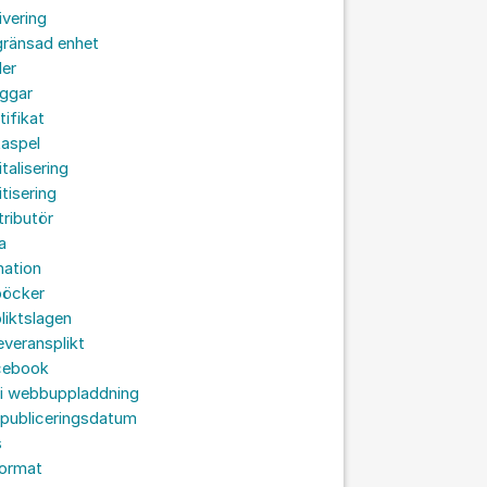
ivering
gränsad enhet
der
oggar
tifikat
taspel
italisering
itisering
tributör
a
nation
böcker
liktslagen
leveransplikt
cebook
 i webbuppladdning
 publiceringsdatum
s
format