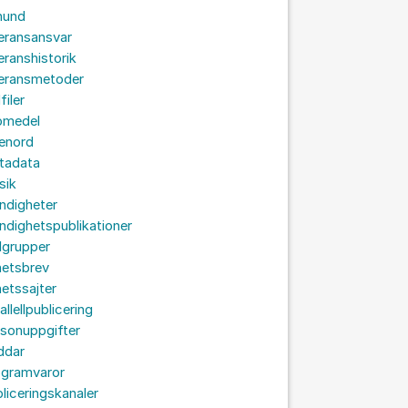
hund
eransansvar
eranshistorik
veransmetoder
filer
omedel
senord
tadata
sik
ndigheter
dighetspublikationer
lgrupper
hetsbrev
etssajter
allellpublicering
sonuppgifter
ddar
ogramvaror
liceringskanaler