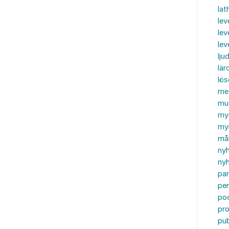
lat
lev
lev
le
ljud
lär
lö
me
mu
my
myn
må
ny
nyh
par
per
po
pr
pub