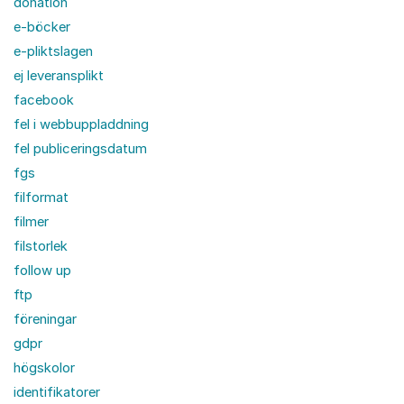
donation
e-böcker
e-pliktslagen
ej leveransplikt
facebook
fel i webbuppladdning
fel publiceringsdatum
fgs
filformat
filmer
filstorlek
follow up
ftp
föreningar
gdpr
högskolor
identifikatorer