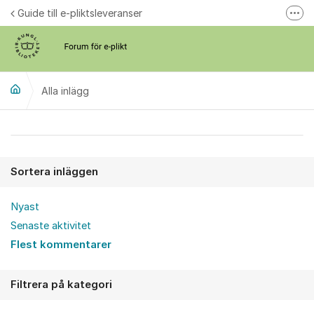
Hoppa till innehåll
Guide till e-pliktsleveranser
Fler
Forum för plikt
kb.se
Alla inlägg
Alla inlägg
Sortera inläggen
Nyast
Senaste aktivitet
Flest kommentarer
Filtrera på kategori