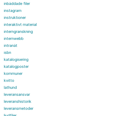
inbäddade filer
instagram
instruktioner
interaktivt material
interngranskning
internwebb
intranät
isbn
katalogisering
katalogposter
kommuner
kvitto
lathund
leveransansvar
leveranshistorik
leveransmetoder
ljudfiler