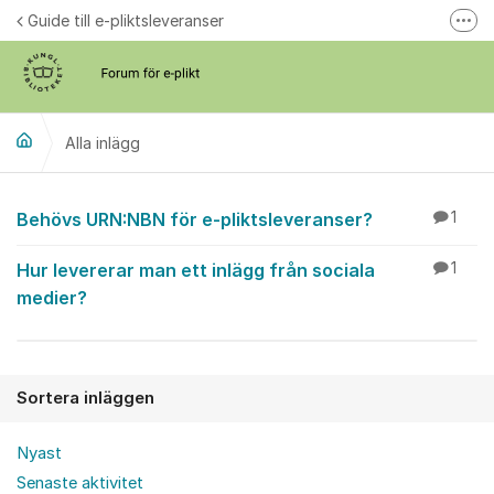
Hoppa till innehåll
Guide till e-pliktsleveranser
Fler
Forum för plikt
kb.se
Alla inlägg
Alla inlägg
Behövs URN:NBN för e-pliktsleveranser?
1
Hur levererar man ett inlägg från sociala
1
medier?
Sortera inläggen
Nyast
Senaste aktivitet