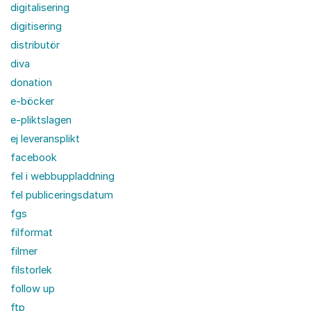
digitalisering
digitisering
distributör
diva
donation
e-böcker
e-pliktslagen
ej leveransplikt
facebook
fel i webbuppladdning
fel publiceringsdatum
fgs
filformat
filmer
filstorlek
follow up
ftp