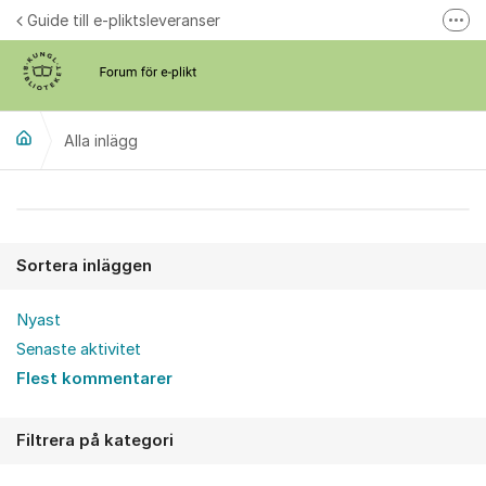
Hoppa till innehåll
Guide till e-pliktsleveranser
Fler
Forum för plikt
kb.se
Alla inlägg
Alla inlägg
Sortera inläggen
Nyast
Senaste aktivitet
Flest kommentarer
Filtrera på kategori