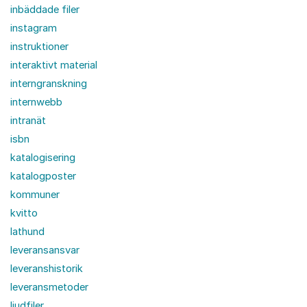
inbäddade filer
instagram
instruktioner
interaktivt material
interngranskning
internwebb
intranät
isbn
katalogisering
katalogposter
kommuner
kvitto
lathund
leveransansvar
leveranshistorik
leveransmetoder
ljudfiler