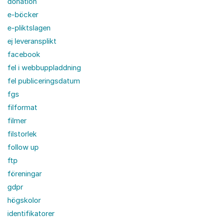
donation
e-böcker
e-pliktslagen
ej leveransplikt
facebook
fel i webbuppladdning
fel publiceringsdatum
fgs
filformat
filmer
filstorlek
follow up
ftp
föreningar
gdpr
högskolor
identifikatorer