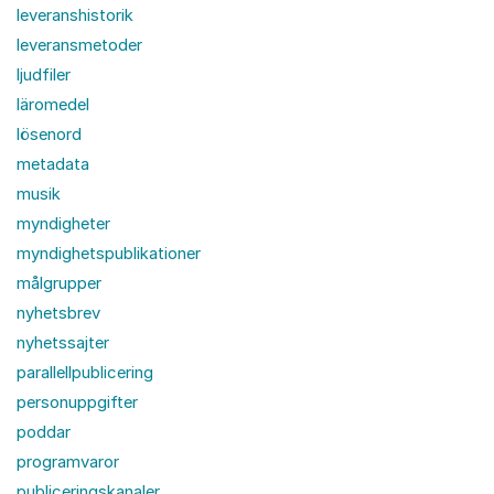
leveranshistorik
leveransmetoder
ljudfiler
läromedel
lösenord
metadata
musik
myndigheter
myndighetspublikationer
målgrupper
nyhetsbrev
nyhetssajter
parallellpublicering
personuppgifter
poddar
programvaror
publiceringskanaler