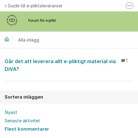
Hoppa till innehåll
Guide till e-pliktsleveranser
Fler
Forum för plikt
kb.se
Alla inlägg
Alla inlägg
Går det att leverera allt e-pliktigt material via
1
DiVA?
Sortera inläggen
Nyast
Senaste aktivitet
Flest kommentarer