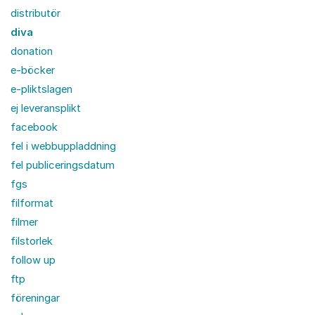
distributör
diva
donation
e-böcker
e-pliktslagen
ej leveransplikt
facebook
fel i webbuppladdning
fel publiceringsdatum
fgs
filformat
filmer
filstorlek
follow up
ftp
föreningar