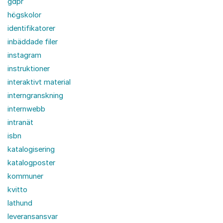
gdpr
högskolor
identifikatorer
inbäddade filer
instagram
instruktioner
interaktivt material
interngranskning
internwebb
intranät
isbn
katalogisering
katalogposter
kommuner
kvitto
lathund
leveransansvar