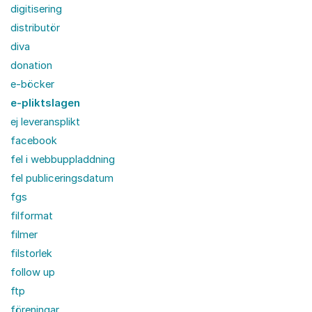
digitisering
distributör
diva
donation
e-böcker
e-pliktslagen
ej leveransplikt
facebook
fel i webbuppladdning
fel publiceringsdatum
fgs
filformat
filmer
filstorlek
follow up
ftp
föreningar