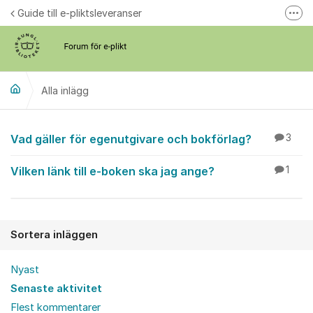
Hoppa till innehåll
Guide till e-pliktsleveranser
Fler
Forum för plikt
kb.se
Alla inlägg
Alla inlägg
Vad gäller för egenutgivare och bokförlag?
3
Vilken länk till e-boken ska jag ange?
1
Sortera inläggen
Nyast
Senaste aktivitet
Flest kommentarer