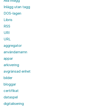
Alla inlägg
Inlägg utan tagg
DOS-lagen
Libris
RSS
URI
URL
aggregator
användarnamn
appar
arkivering
avgränsad enhet
bilder
bloggar
certifikat
dataspel
digitalisering