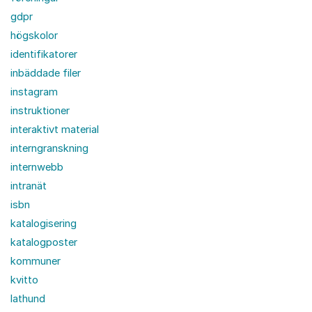
gdpr
högskolor
identifikatorer
inbäddade filer
instagram
instruktioner
interaktivt material
interngranskning
internwebb
intranät
isbn
katalogisering
katalogposter
kommuner
kvitto
lathund