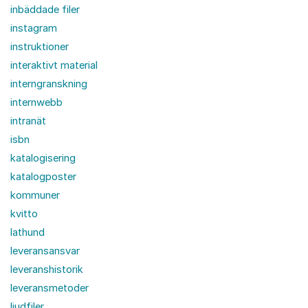
inbäddade filer
instagram
instruktioner
interaktivt material
interngranskning
internwebb
intranät
isbn
katalogisering
katalogposter
kommuner
kvitto
lathund
leveransansvar
leveranshistorik
leveransmetoder
ljudfiler