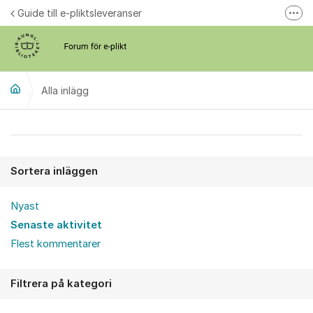
Hoppa till innehåll
Guide till e-pliktsleveranser
Fler
Forum för plikt
kb.se
Alla inlägg
Alla inlägg
Sortera inläggen
Nyast
Senaste aktivitet
Flest kommentarer
Filtrera på kategori