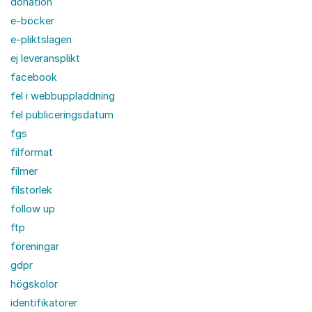
donation
e-böcker
e-pliktslagen
ej leveransplikt
facebook
fel i webbuppladdning
fel publiceringsdatum
fgs
filformat
filmer
filstorlek
follow up
ftp
föreningar
gdpr
högskolor
identifikatorer