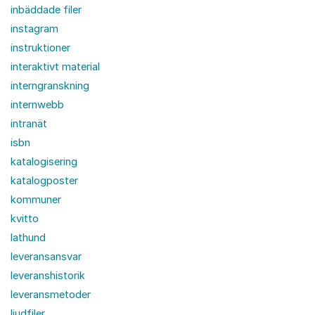
inbäddade filer
instagram
instruktioner
interaktivt material
interngranskning
internwebb
intranät
isbn
katalogisering
katalogposter
kommuner
kvitto
lathund
leveransansvar
leveranshistorik
leveransmetoder
ljudfiler