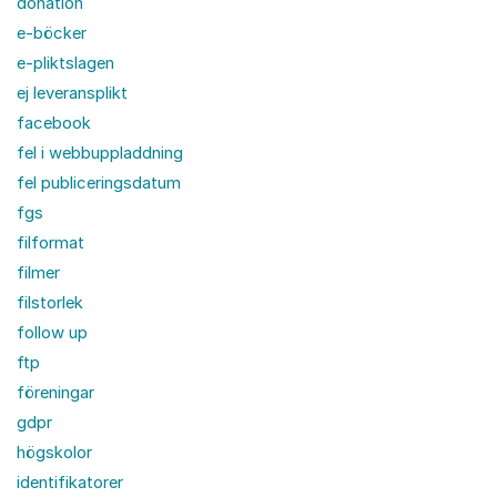
donation
e-böcker
e-pliktslagen
ej leveransplikt
facebook
fel i webbuppladdning
fel publiceringsdatum
fgs
filformat
filmer
filstorlek
follow up
ftp
föreningar
gdpr
högskolor
identifikatorer