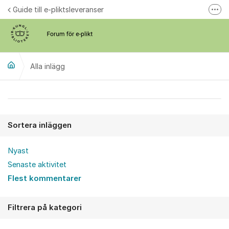
Hoppa till innehåll
Guide till e-pliktsleveranser
Fler
Forum för plikt
kb.se
Alla inlägg
Alla inlägg
Sortera inläggen
Nyast
Senaste aktivitet
Flest kommentarer
Filtrera på kategori