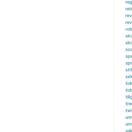
reg
ret
rev
rev
rob
sko
sko
soc
spe
sp
sti
sö
tid
tid
til
tre
twi
uni
urn
val