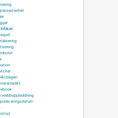
ivering
gränsad enhet
der
oggar
tifikat
taspel
italisering
itisering
tributör
a
nation
böcker
liktslagen
leveransplikt
cebook
 i webbuppladdning
 publiceringsdatum
s
format