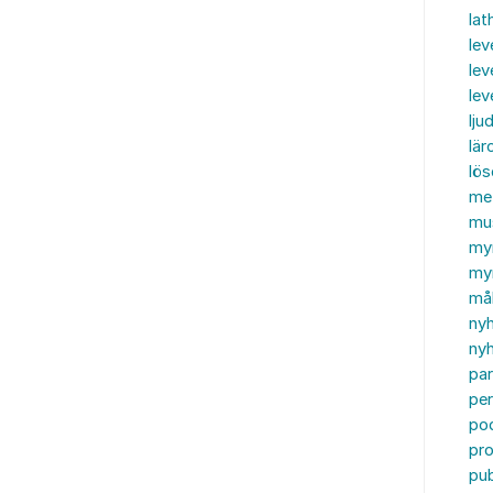
lat
lev
lev
le
ljud
lär
lö
me
mu
my
myn
må
ny
nyh
par
per
po
pr
pub