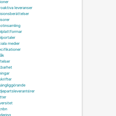
ioner
roaktiva leveranser
isionsberättelser
isorer
otinsamling
lplattformar
lportaler
iala medier
cifikationer
råk
ftelser
kbarhet
ningar
skrifter
lgängliggörande
djepartsleverantörer
tter
versitet
:nbn
idering