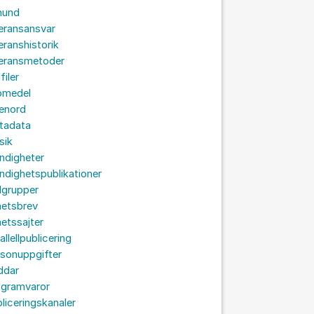
hund
eransansvar
eranshistorik
veransmetoder
filer
omedel
senord
tadata
sik
ndigheter
dighetspublikationer
lgrupper
hetsbrev
etssajter
allellpublicering
sonuppgifter
ddar
ogramvaror
liceringskanaler