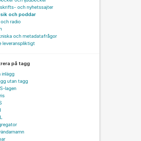
böcker och ljudböcker
skrifts- och nyhetssajter
sik och poddar
och radio
m
kniska och metadatafrågor
e leveranspliktigt
trera på tagg
a inlägg
ägg utan tagg
S-lagen
ris
S
I
L
gregator
vändarnamn
par