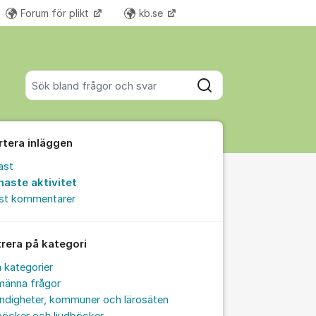
Forum för plikt
kb.se
Fler supportlänkar
Sök bland alla inlägg
Sök
rtera inläggen
ast
naste aktivitet
est kommentarer
trera på kategori
a kategorier
männa frågor
ndigheter, kommuner och lärosäten