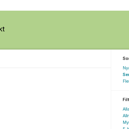
So
Ny
Se
Fl
Fil
All
All
My