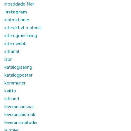
inbäddade filer
instagram
instruktioner
interaktivt material
interngranskning
internwebb
intranät
isbn
katalogisering
katalogposter
kommuner
kvitto
lathund
leveransansvar
leveranshistorik
leveransmetoder
ljudfiler