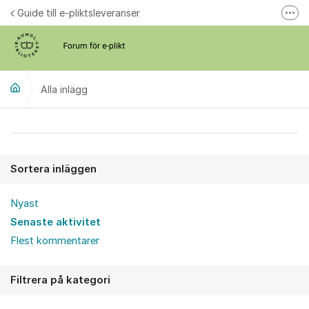
Hoppa till innehåll
Guide till e-pliktsleveranser
Fler
Forum för plikt
kb.se
Alla inlägg
Alla inlägg
Sortera inläggen
Nyast
Senaste aktivitet
Flest kommentarer
Filtrera på kategori