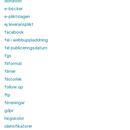
donation
e-böcker
e-pliktslagen
ej leveransplikt
facebook
fel i webbuppladdning
fel publiceringsdatum
fgs
filformat
filmer
filstorlek
follow up
ftp
föreningar
gdpr
högskolor
identifikatorer