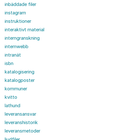
inbäddade filer
instagram
instruktioner
interaktivt material
interngranskning
internwebb
intranät
isbn
katalogisering
katalogposter
kommuner
kvitto
lathund
leveransansvar
leveranshistorik
leveransmetoder
ljudfiler