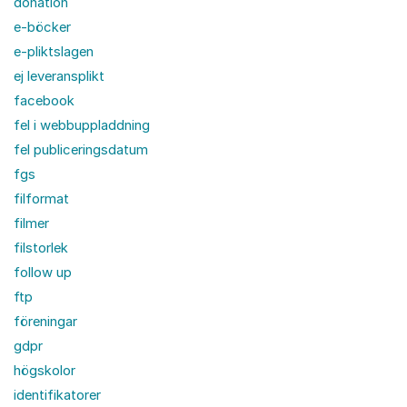
donation
e-böcker
e-pliktslagen
ej leveransplikt
facebook
fel i webbuppladdning
fel publiceringsdatum
fgs
filformat
filmer
filstorlek
follow up
ftp
föreningar
gdpr
högskolor
identifikatorer