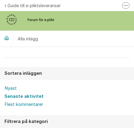
Hoppa till innehåll
Guide till e-pliktsleveranser
Fler
Forum för plikt
kb.se
Alla inlägg
Alla inlägg
Sortera inläggen
Nyast
Senaste aktivitet
Flest kommentarer
Filtrera på kategori