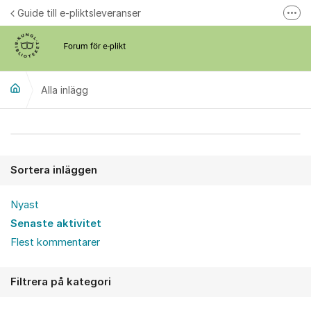
Hoppa till innehåll
Guide till e-pliktsleveranser
Fler
Forum för plikt
kb.se
Alla inlägg
Alla inlägg
Sortera inläggen
Nyast
Senaste aktivitet
Flest kommentarer
Filtrera på kategori