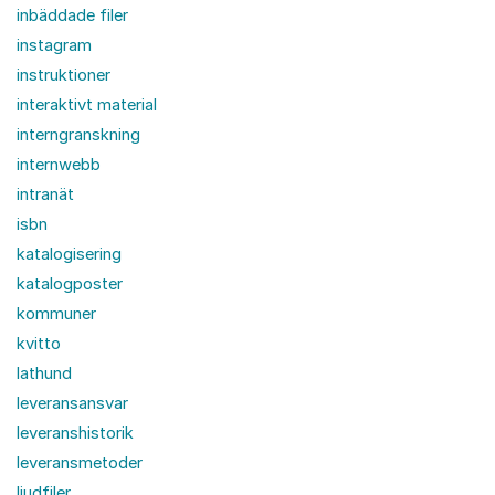
inbäddade filer
instagram
instruktioner
interaktivt material
interngranskning
internwebb
intranät
isbn
katalogisering
katalogposter
kommuner
kvitto
lathund
leveransansvar
leveranshistorik
leveransmetoder
ljudfiler