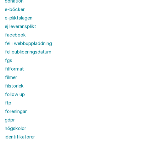
donation
e-böcker
e-pliktslagen
ej leveransplikt
facebook
fel i webbuppladdning
fel publiceringsdatum
fgs
filformat
filmer
filstorlek
follow up
ftp
föreningar
gdpr
högskolor
identifikatorer