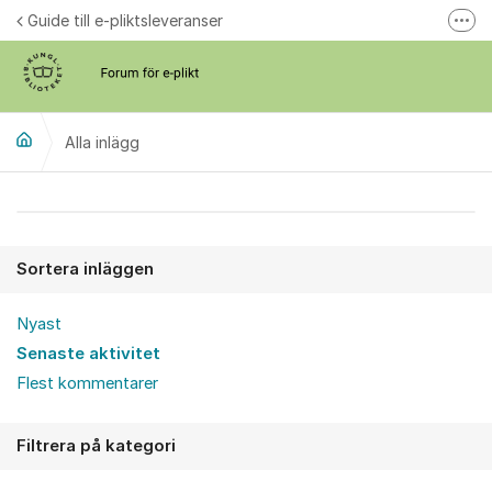
Hoppa till innehåll
Guide till e-pliktsleveranser
Fler
Forum för plikt
kb.se
Alla inlägg
Alla inlägg
Sortera inläggen
Nyast
Senaste aktivitet
Flest kommentarer
Filtrera på kategori