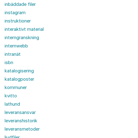
inbäddade filer
instagram
instruktioner
interaktivt material
interngranskning
internwebb
intranät
isbn
katalogisering
katalogposter
kommuner
kvitto
lathund
leveransansvar
leveranshistorik
leveransmetoder
ljudfiler