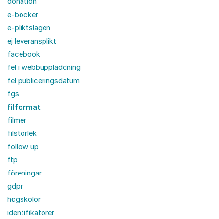
donation
e-böcker
e-pliktslagen
ej leveransplikt
facebook
fel i webbuppladdning
fel publiceringsdatum
fgs
filformat
filmer
filstorlek
follow up
ftp
föreningar
gdpr
högskolor
identifikatorer