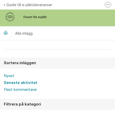
Hoppa till innehåll
Guide till e-pliktsleveranser
Fler
Forum för plikt
kb.se
Alla inlägg
Alla inlägg
Sortera inläggen
Nyast
Senaste aktivitet
Flest kommentarer
Filtrera på kategori