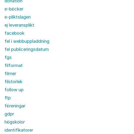
donation
e-böcker
e-pliktslagen
ej leveransplikt
facebook
fel i webbuppladdning
fel publiceringsdatum
fgs
filformat
filmer
filstorlek
follow up
ftp
föreningar
gdpr
högskolor
identifikatorer