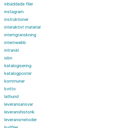
inbäddade filer
instagram
instruktioner
interaktivt material
interngranskning
internwebb
intranät
isbn
katalogisering
katalogposter
kommuner
kvitto
lathund
leveransansvar
leveranshistorik
leveransmetoder
ljudfiler