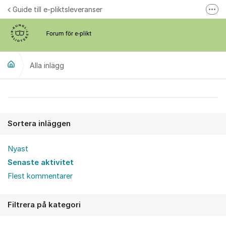
Hoppa till innehåll
Guide till e-pliktsleveranser
Fler
Forum för plikt
kb.se
Alla inlägg
Alla inlägg
Sortera inläggen
Nyast
Senaste aktivitet
Flest kommentarer
Filtrera på kategori