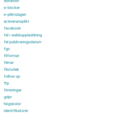
donation
e-böcker
e-pliktslagen
ej leveransplikt
facebook
fel i webbuppladdning
fel publiceringsdatum
fgs
filformat
filmer
filstorlek
follow up
ftp
föreningar
gdpr
högskolor
identifikatorer