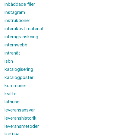
inbäddade filer
instagram
instruktioner
interaktivt material
interngranskning
internwebb
intranät
isbn
katalogisering
katalogposter
kommuner
kvitto
lathund
leveransansvar
leveranshistorik
leveransmetoder
ljudfiler